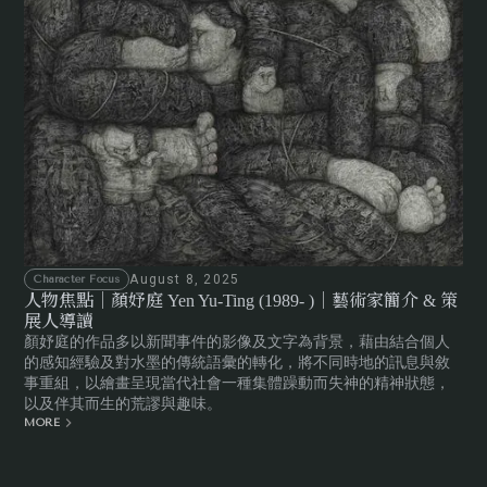
August 8, 2025
Character Focus
人物焦點｜顏妤庭 Yen Yu-Ting (1989- )｜藝術家簡介 & 策
展人導讀
顏妤庭的作品多以新聞事件的影像及文字為背景，藉由結合個人
的感知經驗及對水墨的傳統語彙的轉化，將不同時地的訊息與敘
事重組，以繪畫呈現當代社會一種集體躁動而失神的精神狀態，
以及伴其而生的荒謬與趣味。
MORE