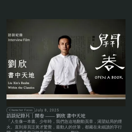
July 8, 2025
Character Focus
訪談紀錄片｜開卷 —— 劉欣 書中天地
「人生像一本書。少年時，我們急迫地翻動頁章，渴望結局的煙
火。直到扉頁泛黃才驚覺，最動人的伏筆，都藏在未細讀的字行