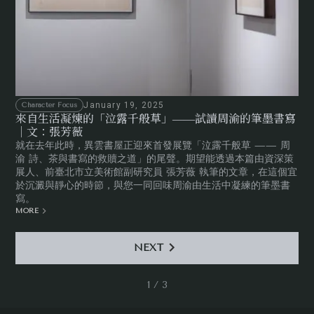
January 19, 2025
Character Focus
來自生活凝煉的「泣露千般草」——試讀周渝的筆墨書寫
｜文：張芳薇
就在去年此時，異雲書屋正迎來首發展覽「泣露千般草 —— 周
渝 詩、茶與書寫的救贖之道」的尾聲。期望能透過本篇由資深策
展人、前臺北市立美術館副研究員 張芳薇 執筆的文章，在這個宜
於沉澱與靜心的時節，與您一同回味周渝由生活中凝練的筆墨書
寫。
MORE
NEXT
1 / 3