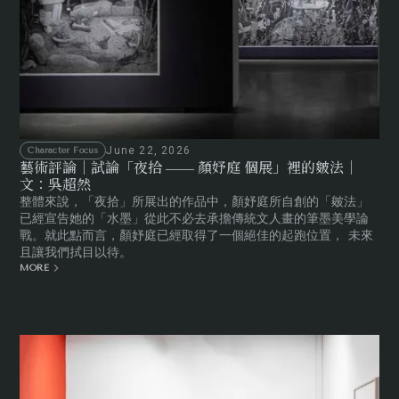
June 22, 2026
Character Focus
藝術評論｜試論「夜拾 —— 顏妤庭 個展」裡的皴法｜
文：吳超然
整體來說，「夜拾」所展出的作品中，顏妤庭所自創的「皴法」
已經宣告她的「水墨」從此不必去承擔傳統文人畫的筆墨美學論
戰。就此點而言，顏妤庭已經取得了一個絕佳的起跑位置， 未來
且讓我們拭目以待。
MORE