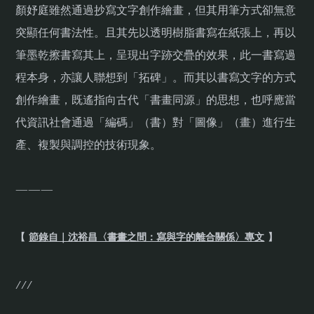
顏妤庭雖然通過抄寫文字創作繪畫，但其用筆方式卻無意
突顯任何書法性。且其先以透明樹脂書寫在紙張上，再以
筆墨乾擦書寫其上，呈現出字跡交疊的效果，此一書寫過
程本身，亦讓人聯想到「拓碑」。而其以書寫文字的方式
創作繪畫，既遙指向古代「書畫同源」的思想，也呼應當
代資訊社會通過「編碼」（書）對「圖像」（畫）進行生
產、複製與調控的技術現象。
———
【
節錄自｜沈裕昌〈書畫之間：寫與字的離合關係〉專文
】
///