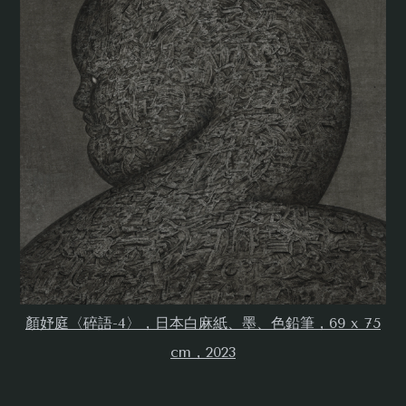
顏妤庭〈碎語-4〉，日本白麻紙、墨、色鉛筆，69 x 75
cm，2023