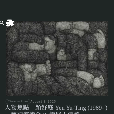
August 8, 2025
Character Focus
人物焦點｜顏妤庭 Yen Yu-Ting (1989- )