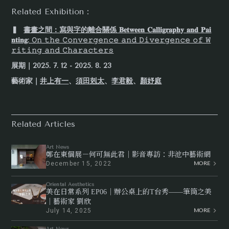
Related Exhibition：
▍
書畫之間：寫與字的離合關係 𝐁𝐞𝐭𝐰𝐞𝐞𝐧 𝐂𝐚𝐥𝐥𝐢𝐠𝐫𝐚𝐩𝐡𝐲 𝐚𝐧𝐝 𝐏𝐚𝐢
𝐧𝐭𝐢𝐧𝐠: 𝙾𝚗 𝚝𝚑𝚎 𝙲𝚘𝚗𝚟𝚎𝚛𝚐𝚎𝚗𝚌𝚎 𝚊𝚗𝚍 𝙳𝚒𝚟𝚎𝚛𝚐𝚎𝚗𝚌𝚎 𝚘𝚏 𝚆
𝚛𝚒𝚝𝚒𝚗𝚐 𝚊𝚗𝚍 𝙲𝚑𝚊𝚛𝚊𝚌𝚝𝚎𝚛𝚜
展期｜2025. 7. 12 - 2025. 8. 23
藝術家｜
井上有一
、
須田剋太
、
李君毅
、
顏妤庭
Related Articles
Art News
鄭在東個展－何可無此君｜影音專訪：非池中藝術網
December 15, 2022
MORE
Oriental Aesthetics
美在日常系列 EP06｜辦公桌上的T台秀——筆筒之美
｜藝術家 劉欣
July 14, 2025
MORE