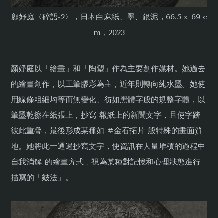
顏妤庭〈碎語-2〉，日本白麻紙、墨、銀泥，66.5 x 69 c
m，2023
顏妤庭以「繪畫」和「陶塑」作為主要創作媒材。她過去
的繪畫創作，以工筆膠彩為主，近年則轉向純水墨。她使
用線條粗細均等而無變化、彷如黑體字般的規整字體，以
筆墨乾擦在紙張上，抄寫 報紙上的新聞文字，且使字跡
彼此重疊，最後形成某種如 #金石拓片 般特殊的畫面質
地。她將此一通過抄寫文字，使資訊在大量堆積的過程中
自我消解 的繪畫方式，視為某種對記憶和心理狀態進行
描寫的「皴法」。