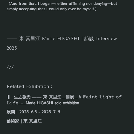
（And from that, I began—neither affirming nor denying—but
simply accepting that I could only ever be myself.）
—— 東 真里江 Marie HIGASHI｜訪談 Interview
2025
///
Related Exhibition：
▍
生之微光 —— 東 真里江 個展 𝙰 𝙵𝚊𝚒𝚗𝚝 𝙻𝚒𝚐𝚑𝚝 𝚘𝚏
𝙻𝚒𝚏𝚎 － 𝖬𝖺𝗋𝗂𝖾 𝖧𝖨𝖦𝖠𝖲𝖧𝖨 𝗌𝗈𝗅𝗈 𝖾𝗑𝗁𝗂𝖻𝗂𝗍𝗂𝗈𝗇
展期｜2025. 6.6 - 2025. 7. 5
藝術家｜
東 真里江