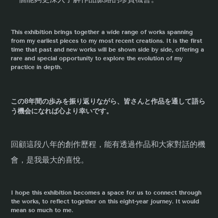
This exhibition brings together a wide range of works spanning
from my earliest pieces to my most recent creations. It is the first
time that past and new works will be shown side by side, offering a
rare and special opportunity to explore the evolution of my
practice in depth.
この8年間の歩みを振り返りながら、皆さんと作品を通して語ら
う機会になれば心より幸いです。
回顧這段八年的創作歷程，能有透過作品和大家對話的機
會，是我最大的喜悅。
I hope this exhibition becomes a space for us to connect through
the works, to reflect together on this eight-year journey. It would
mean so much to me.