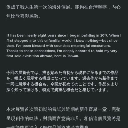
促成了我人生第一次的海外個展。能夠在台灣舉辦，內心
無比欣喜與感激。
It has been nearly eight years since I began painting in 2017. When I
first stepped into this unfamiliar world, I knew nothing—but since
then, I’ve been blessed with countless meaningful encounters.
Thanks to these connections, I’m deeply honored to hold my very
first solo exhibition abroad, here in Taiwan.
今回の展覧会では、描き始めた当初から現在に至るまでの作品
を、幅広く展示する構成になっています。過去作から新作まで
一同に展示する機会も、今回が初めてのことです。作品をより
深く知って頂ける、特別で貴重な機会だと感じています。
本次展覽首次讓初期的嘗試與近期的新作齊聚一堂，完整
呈現創作的軌跡，對我而言意義非凡。相信這個展覽將是
一個能夠更深入了解作品脈絡的珍貴機會。