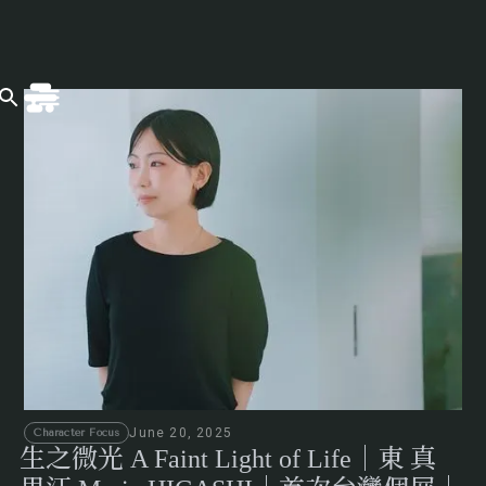
June 20, 2025
Character Focus
生之微光 A Faint Light of Life｜東 真