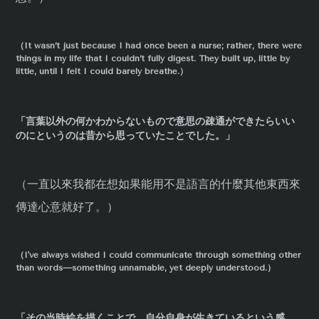
（It wasn’t just because I had once been a nurse; rather, there were
things in my life that I couldn’t fully digest. They built up, little by
little, until I felt I could barely breathe.）
「言葉以外の何かわからないもので意思の疎通ができたらいい
のにというのは昔から思っていたことでした。」
（一直以來我都在想如果能用不是語言的什麼其他東西來
傳達心意就好了。）
（I've always wished I could communicate through something other
than words—something unnamable, yet deeply understood.）
「その当時絵を描くことで、自分自身が生きているという感