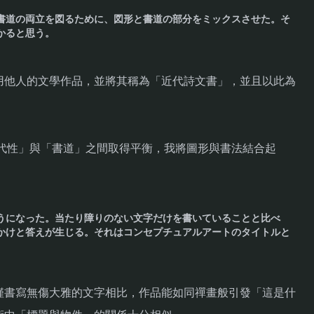
書道の両立を図るために、図形と書道の部分をミックスさせた。そ
かると思う。
用他人的文學作品，並將其稱為「近代詩文書」，並且以此為
代性」與「書道」之間取得平衡，我將圖形與書法結合起
。
うになった。当たり障りのない文字だけを書いていることと比べ
かけと答えが生じる。それはコンセプチュアルアートのタイトルと
僅書寫無傷大雅的文字相比，作品能如同禪畫般引發「這是什