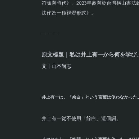
符號與時代》。2023年參與於台灣橫山書
法作為一種視覺形式》。
———
原文標題｜私は井上有一から何を学び
文｜山本尚志
井上有一は、「余白」という言葉は使わなかった
井上有一從不使用「餘白」這個詞。