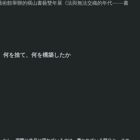
法藝術館舉辦的橫山書藝雙年展《法與無法交織的年代——書
、何を捨て、何を構築したか
。