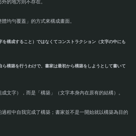
另外的地方則不存在。
整體均勻覆蓋」的方式來構成畫面。
字を構成すること）ではなくてコンストラクション（文字の中にも
自ら構築を行うわけで、書家は最初から構築をしようとして書いて
組成文字），而是「構築」（文字本身內在原有的結構）。
的過程中自我完成了構築；書家並不是一開始就以構築為目的