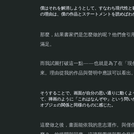
僕はそれを解消しようとして、すなわち現代性と
の理由は、僕の作品とステートメントを読めばわ
那麼，結果書家們是怎麼做的呢？他們會引
滿足。
而我試圖打破這一點——也就是為了在「現
來。理由從我的作品與聲明中應該可以看出
そうすることで、画面が自分の思い通りに動くよ
て、禅画のように「これはなんぞや」という問い
オブジェの関係と同様のものに感じた。
這麼做之後，畫面能依我的意志運作。與僅