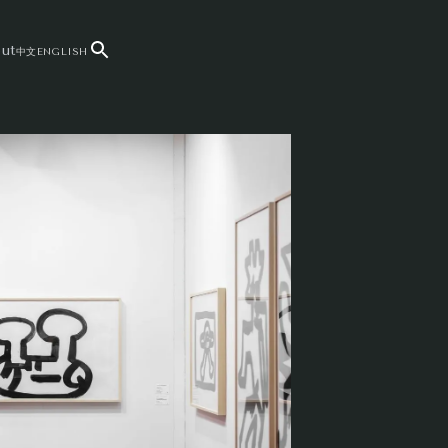
ut
中文
ENGLISH