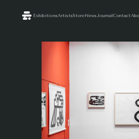
Exhibitions
Artists
Store
News
Journal
Contact
Abo