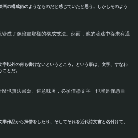
絵画の構成術のようなものだと感じていたと思う。しかしそのよう
就變成了像繪畫那樣的構成技法。然而，他的著述中從未有過
文字以外の何も書けないというところ。という事は、文字、すなわ
うことだ。
什麼也無法書寫。這意味著，必須僅憑文字，也就是僅憑自
文学作品から拝借をしたり、そしてそれを近代詩文書と名付けて、