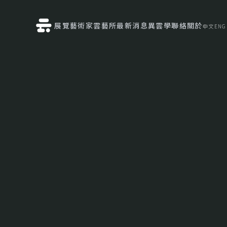
展覽
藝術家
雲藝所
最新消息
異雲學
聯絡
關於
中文
ENG