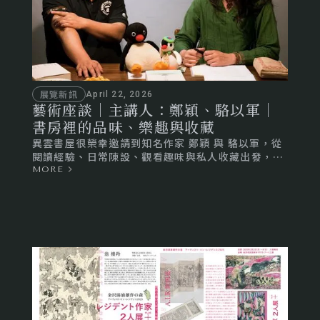
展覽新訊
April 22, 2026
藝術座談｜主講人：鄭穎、駱以軍｜
書房裡的品味、樂趣與收藏
異雲書屋很榮幸邀請到知名作家 鄭穎 與 駱以軍，從
閱讀經驗、日常陳設、觀看趣味與私人收藏出發，一
同談書房何以不只是放書的地方，更是一個人安頓心
MORE
神、展現品味、寄託情感的生活空間。本次座談將於
2026年5月2日（週六）下午3點於異雲書屋青田館舉
行，誠摯邀請您蒞臨