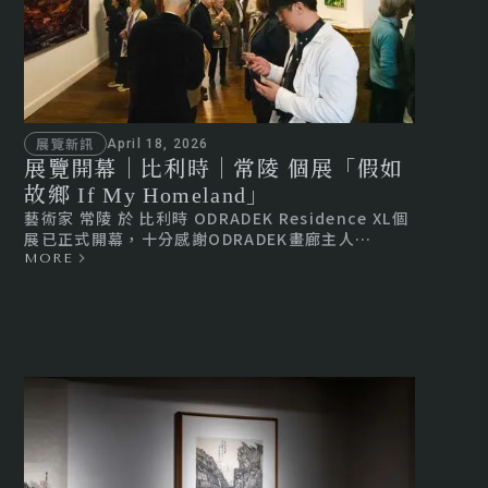
展覽新訊
April 18, 2026
展覽開幕｜比利時｜常陵 個展「假如
故鄉 If My Homeland」
藝術家 常陵 於 比利時 ODRADEK Residence XL個
展已正式開幕，十分感謝ODRADEK畫廊主人
Simone Schuiten 女士的學術主持，亦承蒙駐歐盟
MORE
兼駐比利時代表 謝志偉 大使惠臨，還有所有當地貴
賓的支持參與。本次展覽將持續至5月15日，異雲書
屋誠摯歡迎您蒞臨觀展。