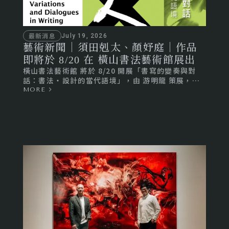
最新消息
July 19, 2026
藝術新聞｜須田剋太、顏妤庭｜作品
即將於 8/20 在 橫山書法藝術館展出
橫山書法藝術館 將於 8/20 開展「書寫的變奏與對
話：書法・設計的當代語境」，由 游明龍 策展，邀
集52位藝術家的作品展出。當書法的一次性遇上設計
MORE
的複製性，文字又將展現哪些新的面貌？邀請你走進
展場，從線條、空間與符號之中，感受書寫不斷變奏
的生命力。