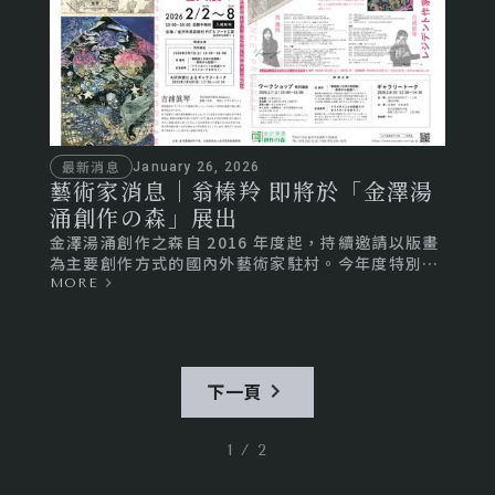
最新消息
January 26, 2026
藝術家消息｜翁榛羚 即將於「金澤湯
涌創作の森」展出
金澤湯涌創作之森自 2016 年度起，持續邀請以版畫
為主要創作方式的國內外藝術家駐村。今年度特別邀
請到來自臺灣的翁榛羚，以及來自日本的吉浦真琴兩
MORE
位藝術家，進行駐地創作並舉辦成果展覽。
下一頁
1 / 2