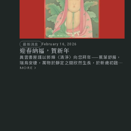
最新消息
February 16, 2026
迎春納福，賀新年
異雲書屋謹以郭輝〈清淨〉向您拜年——蕉葉舒展，
瑞鳥安棲，萬物於靜定之間欣然生長，於新歲初啟的
清朗光景之中迎向圓滿時節。​
MORE