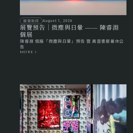
展覽新訊
August 1, 2026
展覽預告｜微塵與日暈 —— 陳睿淵
個展
陳睿淵 個展「微塵與日暈」預告 暨 異雲書屋暑休公
告‍
MORE