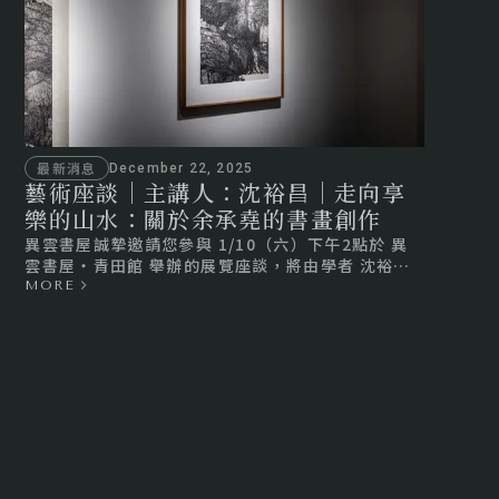
最新消息
December 22, 2025
藝術座談｜主講人：沈裕昌｜走向享
樂的山水：關於余承堯的書畫創作
異雲書屋誠摯邀請您參與 1/10（六）下午2點於 異
雲書屋・青田館 舉辦的展覽座談，將由學者 沈裕昌
主講，以「走向享樂的山水」為題，探討余承堯的書
MORE
畫創作。