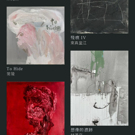
殘痕 IV
東真里江
To Hide
常陵
想像的浪跡
林鴻文