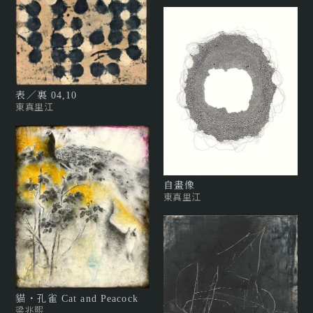
表／裏 04,10
東真里江
自畫像
東真里江
貓・孔雀 Cat and Peacock
梁兆熙