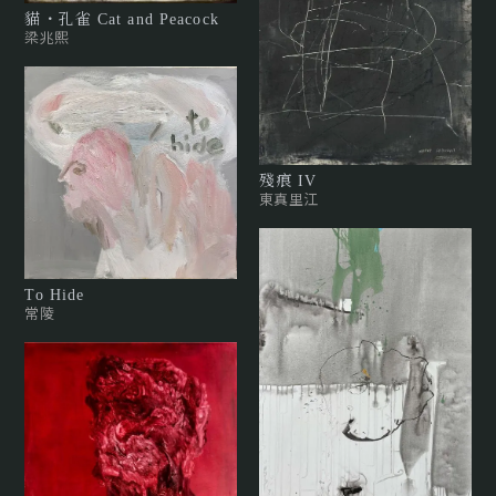
貓・孔雀 Cat and Peacock
梁兆熙
殘痕 IV
東真里江
To Hide
常陵