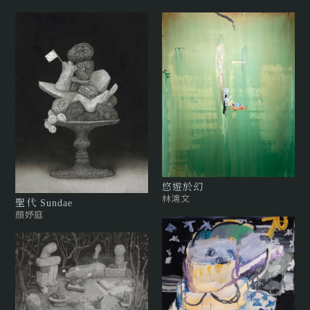
悠遊於幻
林鴻文
聖代 Sundae
顏妤庭