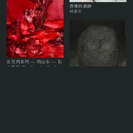
想像的浪跡
林鴻文
五花肉系列 — 肉山水 — 石
山對話 The Streaky Pork
Series - Flesh Landscape:
Dialogues with a Stone
Mountain
常陵
頭像 The Head
顏妤庭