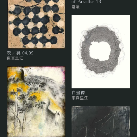
of Paradise 13
常陵
表／裏 04,09
東真里江
自畫像
東真里江