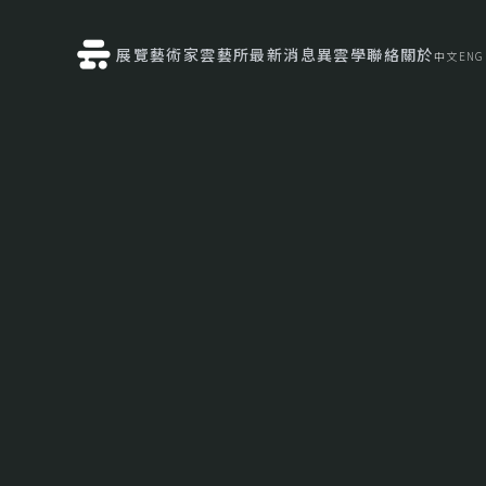
展覽
藝術家
雲藝所
最新消息
異雲學
聯絡
關於
中文
ENG