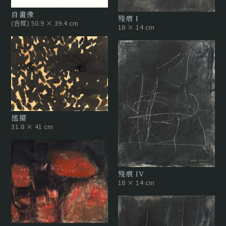
自畫像
殘痕 I
(含框) 50.9 × 39.4 cm
18 × 14 cm
搖擺
31.8 × 41 cm
殘痕 IV
18 × 14 cm