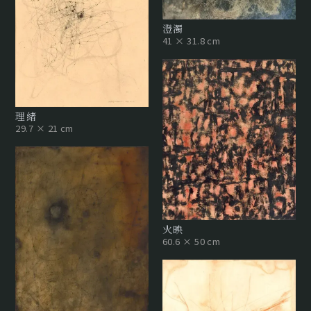
澄濁
41 × 31.8 cm
理緒
29.7 × 21 cm
火映
60.6 × 50 cm