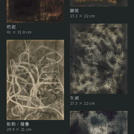
顯現
27.3 × 22 cm
燃起
41 × 31.8 cm
生滅
27.3 × 22 cm
脈動 / 層疊
29.4 × 21 cm