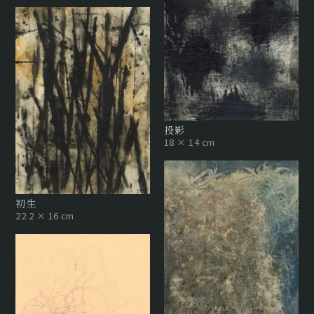
投影
18 × 14 cm
初生
22.2 × 16 cm