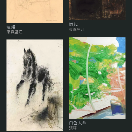
燃起
理緒
東真里江
東真里江
白色大傘
張驊