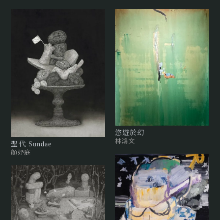
悠遊於幻
林鴻文
聖代 Sundae
顏妤庭