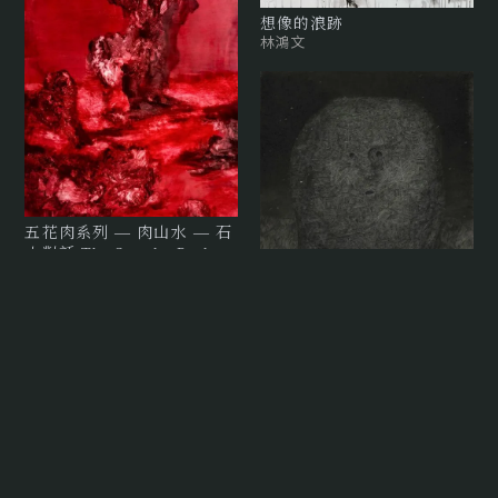
想像的浪跡
林鴻文
五花肉系列 — 肉山水 — 石
山對話 The Streaky Pork
Series - Flesh Landscape:
Dialogues with a Stone
Mountain
常陵
頭像 The Head
顏妤庭