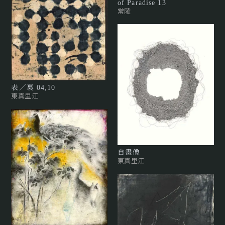
of Paradise 13
常陵
表／裏 04,10
東真里江
自畫像
東真里江