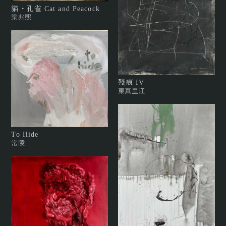
貓・孔雀 Cat and Peacock
梁兆熙
殘痕 IV
東真里江
To Hide
常陵