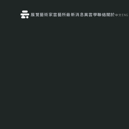
展覽
藝術家
雲藝所
最新消息
異雲學
聯絡
關於
中文
ENG