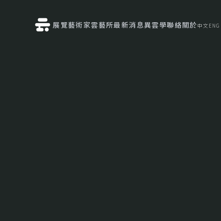
展覽
藝術家
雲藝所
最新消息
異雲學
聯絡
關於
中文
ENG