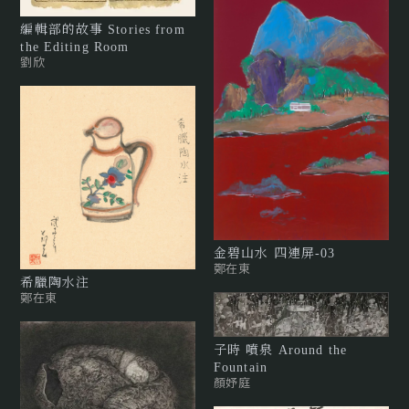
編輯部的故事 Stories from
the Editing Room
劉欣
金碧山水 四連屏-03
鄭在東
希臘陶水注
鄭在東
子時 噴泉 Around the
Fountain
顏妤庭