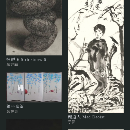
捆縛-6 Stricktures-6
顏妤庭
獨坐幽篁
鄭在東
癲道人 Mad Daoist
于彭