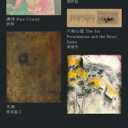
顏妤庭
清淨 Pure Clarity
郭輝
六柿心經 The Six
Persimmons and the Heart
Sutra
黃健亮
失真
東真里江
貓・孔雀 Cat and Peacock