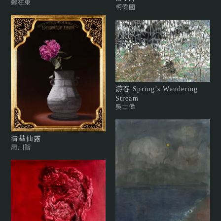
鄭在東
柯偉國
游春 Spring’s Wandering
Stream
吳士偉
清華仙露
周川智