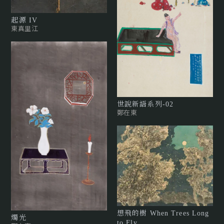
起源 IV
東真里江
世說新語系列-02
鄭在東
想飛的樹 When Trees Long
燭光
to Fly