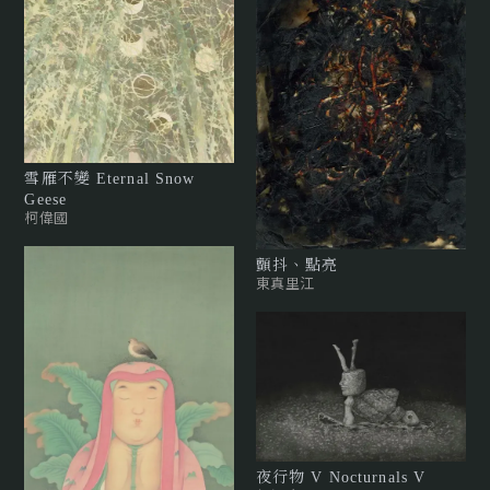
雪雁不變 Eternal Snow
Geese
柯偉國
顫抖、點亮
東真里江
夜行物 V Nocturnals V