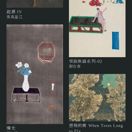
起源 IV
東真里江
世說新語系列-02
鄭在東
想飛的樹 When Trees Long
燭光
to Fly