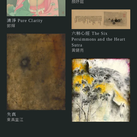
顏妤庭
清淨 Pure Clarity
郭輝
六柿心經 The Six
Persimmons and the Heart
Sutra
黃健亮
失真
東真里江
貓・孔雀 Cat and Peacock