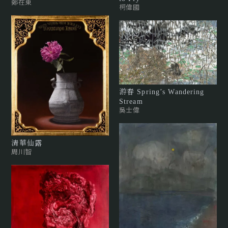
鄭在東
柯偉國
游春 Spring’s Wandering
Stream
吳士偉
清華仙露
周川智