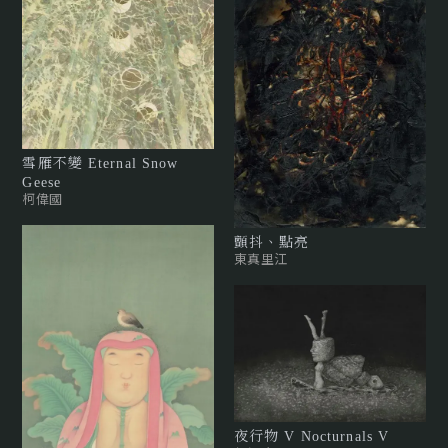
雪雁不變 Eternal Snow
Geese
柯偉國
顫抖、點亮
東真里江
夜行物 V Nocturnals V