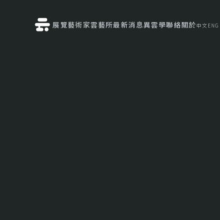
展覽
藝術家
雲藝所
最新消息
異雲學
聯絡
關於
中文
ENG