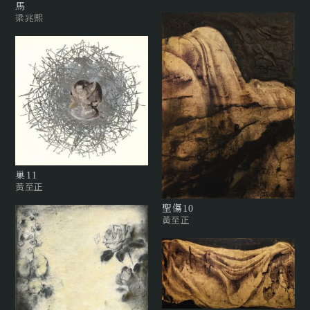
馬
梁兆熙
巢11
黃至正
聖傷10
黃至正