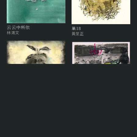
云云中所依
巢18
林鴻文
黃至正
假性自大 — 黃金夢 Pseudo-
arrogance: The Golden
Dream
常陵
植物・貓 Plants and Cat
梁兆熙