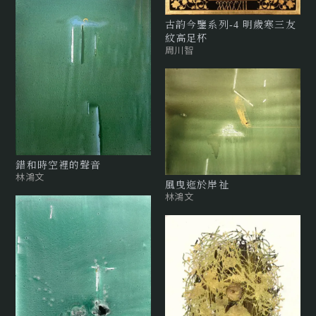
古韵今鑒系列-4 明歲寒三友
紋高足杯
周川智
錯和時空裡的聲音
林鴻文
風曳迤於岸祉
林鴻文