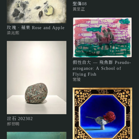
聖傷08
黃至正
玫瑰．蘋果 Rose and Apple
梁兆熙
假性自大 — 飛魚群 Pseudo-
arrogance: A School of
Flying Fish
常陵
出石 202302
郝世明