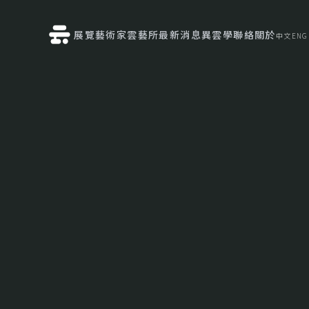
展覽
藝術家
雲藝所
最新消息
異雲學
聯絡
關於
中文
ENG