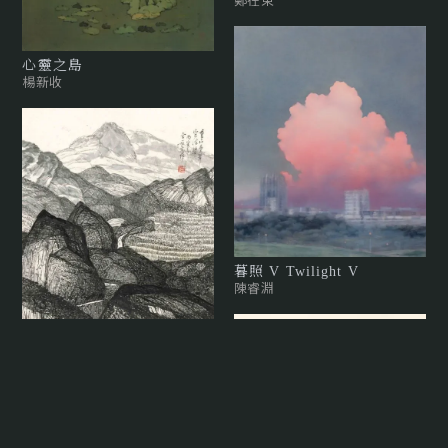
心靈之島
楊新收
暮照 V Twilight V
陳睿淵