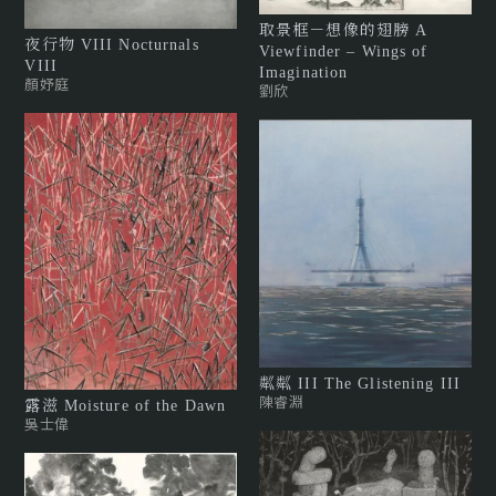
取景框－想像的翅膀 A
夜行物 VIII Nocturnals
Viewfinder – Wings of
VIII
Imagination
顏妤庭
劉欣
粼粼 III The Glistening III
陳睿淵
露滋 Moisture of the Dawn
吳士偉