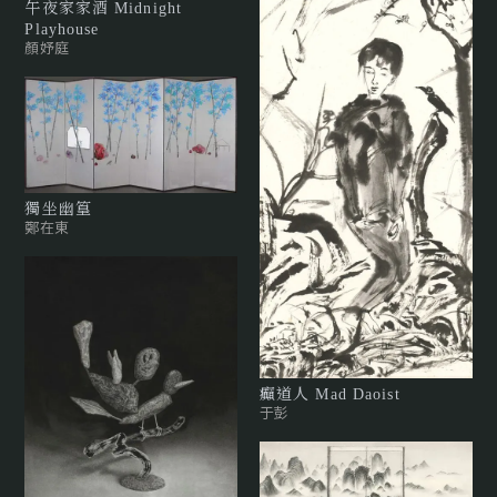
午夜家家酒 Midnight
Playhouse
顏妤庭
獨坐幽篁
鄭在東
癲道人 Mad Daoist
于彭