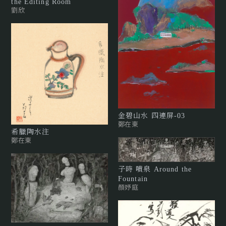
the Editing Room
劉欣
金碧山水 四連屏-03
鄭在東
希臘陶水注
鄭在東
子時 噴泉 Around the
Fountain
顏妤庭