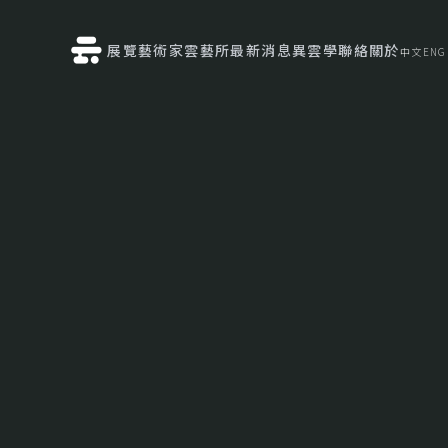
展覽
藝術家
雲藝所
最新消息
異雲學
聯絡
關於
中文
ENG