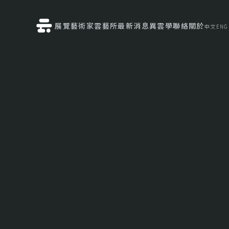
展覽
藝術家
雲藝所
最新消息
異雲學
聯絡
關於
中文
ENG