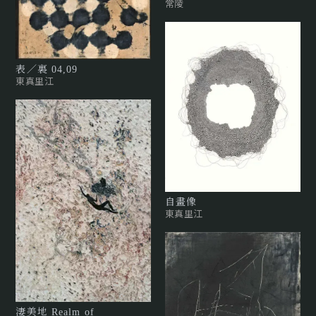
常陵
表／裏 04,09
東真里江
自畫像
東真里江
淒美地 Realm of