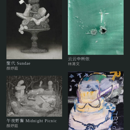
云云中所依
林鴻文
聖代 Sundae
顏妤庭
午夜野餐 Midnight Picnic
顏妤庭