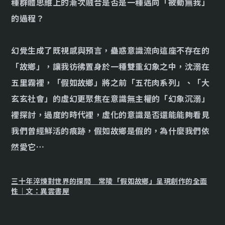
種群體思維上的漸次融合是否是一種邁向「被動無我」
的過程？
幻覺生成了既視感與預言，蠱惑意識流向這座不存在的
「故鄉」，讓我彷彿置身於一種雙重幻象之中，沈溺在
五里霧裡，「假如故鄉」將之前「五花肉系列」、「大
玄玄社會」的虛幻更聚焦在意識無主權的「幻象沉溺」
裡探討，過度的時代裡，虛化的意識是否還能能夠看見
我們曾經鮮活的痕跡，假如故鄉是假的，為什麼我們依
然愛它…
三十年淬煉對世界的探問 常陵「假如故鄉」呈現創作的全面
性｜文：異雲書屋