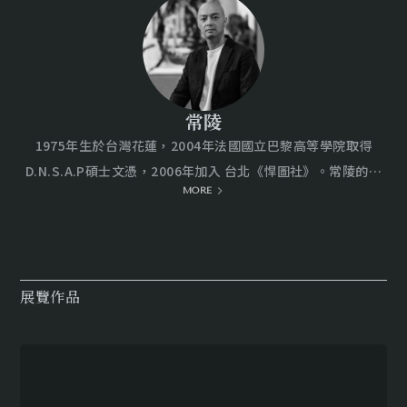
常陵
1975年生於台灣花蓮，2004年法國國立巴黎高等學院取得
D.N.S.A.P碩士文憑，2006年加入 台北《悍圖社》。常陵的近
MORE
年個展包括2023年《戰前準備》於台北MOCA當代藝術館、
2022年《花開在時間不存在的瞬間》於上海東畫廊、2019年
《大玄玄社會 —— 歷史日常》於高雄市立美術館...等，近年聯
展則包括《時代記憶 —— 典藏精選展》於國立台灣美術館。 常
展覽作品
陵最近的作品系列取名「假如故鄉」。故鄉之抽象，不是一個
靜態的地理坐標，而是一個在意識邊界中持續變形的存在，呼
吸時間，吸收情感，過往的美好記憶，在充斥的資訊與影像不
斷餵養之後，這樣的故鄉，早已不屬於個人，而是被社會、科
技與集體記憶共同塑形。其中，既視感的閃現讓我們懷疑過去