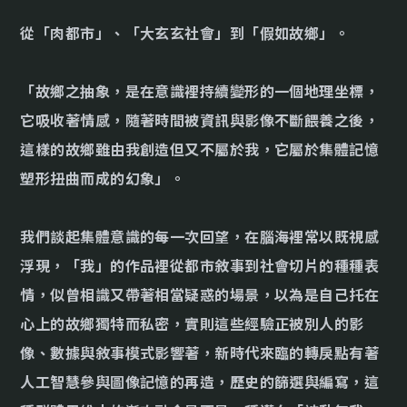
從「肉都市」、「大玄玄社會」到「假如故鄉」。
「故鄉之抽象，是在意識裡持續變形的一個地理坐標，
它吸收著情感，隨著時間被資訊與影像不斷餵養之後，
這樣的故鄉雖由我創造但又不屬於我，它屬於集體記憶
塑形扭曲而成的幻象」。
我們談起集體意識的每一次回望，在腦海裡常以既視感
浮現，「我」的作品裡從都市敘事到社會切片的種種表
情，似曾相識又帶著相當疑惑的場景，以為是自己托在
心上的故鄉獨特而私密，實則這些經驗正被別人的影
像、數據與敘事模式影響著，新時代來臨的轉戾點有著
人工智慧參與圖像記憶的再造，歷史的篩選與編寫，這