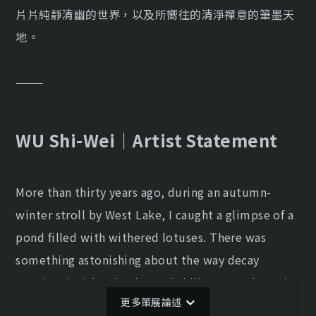
片片純靜清幽的世界，以及所嚮往的清淨禪意的筆墨天
地。
———
WU Shi-Wei｜Artist Statement
More than thirty years ago, during an autumn-
winter stroll by West Lake, I caught a glimpse of a
pond filled with withered lotuses. There was
something astonishing about the way decay
coexisted with splendor and chill—everywhere, it
更多策展論述
exuded vitality and an ethereal grace. It was