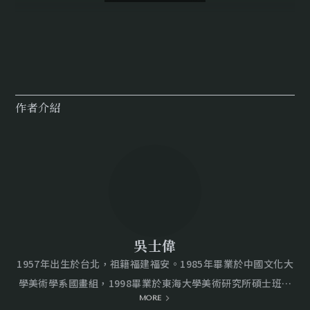
beautiful in a way that stunned me and lingered
deep within. From my very first solo exhibition in
1993 onward, the image of the withered lotus has
remained a recurring theme in my work.
作者介紹
There is a poem that speaks of these withered
lotuses:
“Between blooming and fading,
Amid prosperity and solitude, I saw
吳士偉
Life revealing its unique charm
1957年出生於台北，祖籍福建福安。1985年畢業於中國文化大
In different moments, in different forms.
學美術學系國畫組，1998畢業於東海大學美術研究所碩士班。
Withered lotuses in sunlight are not sorrowful—
MORE
曾舉辦個展十七次，國內外聯展一百餘次，出版畫集十本。作