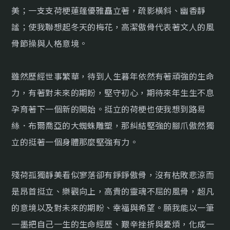
美；一支支荷梗蓮蓬優雅矗立著，疏影橫斜、幽香靜
謐；使我聯想起冬天的梅花，高潔傲骨代表著文人的風
骨節操與人格意境。
雖然歷經世事繁華，待到人生暮年依然有著頑強的生命
力，有著對未來的期盼，堅守初心，期待來年生生不息
孕育著下一個新的開始。挺立的荷梗也使我想到路易
絲．布爾喬亞的大蜘蛛雕塑，那糾結堅強的腳爪傲然獨
立的挺著一個身體那麼堅強有力。
殘荷孤獨靜美看似寥落卻有錚錚傲骨，沒有枯敗悲涼而
是昂首挺立、樂觀向上，高貴的靈魂不屈的風骨，超凡
的意境以及對未來的期盼、幸福與希望。願我能以一筆
一墨把自己一生的生命經歷、艱辛挫折與憂煩，化成一