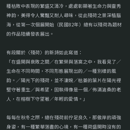
種枯敗中表現的繁盛又清冷，處處彰顯著生命力與靈秀
神韵，美得令人驚豔又耐人尋味，從此殘荷之景深植腦
海，從第一次個展開始（民國82年）總有以殘荷為題材
的作品陸續發表展出。
有段關於〈殘荷〉的新詩如此寫道：
「在盛開與衰敗之間／在繁榮與落寞之中，我看見了／
生命在不同時間，不同形態展現出的／一種別樣的風
韵。／陽光下的殘荷，並不淒婉／枯萎的葉片在陽光裡
堅守著重生／與希望，固執得像是一個／佈滿滄桑的老
人，在榕樹下守望著／年輕的愛情。」
每每在秋冬之際，總在殘荷前佇足良久，那傲岸的頑強
身姿，有一種繁華落盡的心境，有一種荷盛開時沒有的