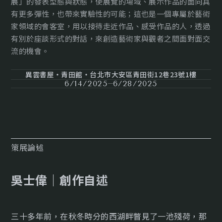
展」的發表型態與狀態，使展覽的場域、展示作品的面向具
有更多彈性，也帶來實驗性的可能；這也是一個專屬於藝術
家領域的會客室，用以接待走近作品、感受作品的人，透過
有別於座談形式的對話，來創造藝術家與觀者之間面對面交
流的機會。
異雲書屋・青田館・台北市大安區青田街12巷23號1樓
6/14/2025
6/28/2025
策展論述
吳士偉｜創作自述
三十多年前，在秋冬時分的西湖畔瞥見了一池殘荷，那