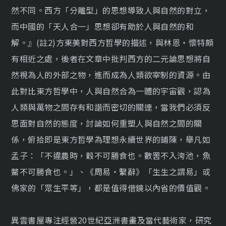
然不同。西方「分離型」的思想導致人與自然的對立，
而中國的「天人合一」思想卻有助於人與自然的和
解。』(註2)方東美對西方哲學的描述，與林恩・懷特頗
有相近之處，後者在文章中批判西方的二元論思想將自
然視為人的外部之物，進而成為人類欲宰制的資源。由
此對比東方哲學中，人與自然合為一體的宇宙觀，認為
人類與萬物之間存有和諧而密切的關連，當我們必須反
思面對自然的態度，討論如何重塑人與自然之間的關
係，俯拾即是東方哲學為理想永續世界的鋪陳，舉凡如
孟子：「不違農時，穀不可勝食也。數罟不入洿池，魚
鱉不可勝食也。」、《周易・繫辭》「生生之謂易」或
佛家的「眾生平等」，都是值得借鏡以內省的價值觀。
異雲書屋專注經營20世紀亞洲書畫及當代藝術家，研究