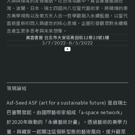
人類與環境的友善連結。在台灣站展中，異雲書屋邀請台
灣、波蘭、日本、瑞士四國共八位當代藝術家，將精煉的東
方美學視角以及東方天人合一哲學觀融入永續藍圖，以當代
面貌重新叩問人類處世的核心思維，企圖引發觀眾對永續概
念產生更多思考與未來想像。
異雲書屋 台北市大安區青田街12巷23號1樓
5/7/2022
6/5/2022
策展論述
Asf-Seed ASF (art for a sustainable future) 是自瑞士
巴塞爾發起，由國際藝術家組成「a-space network」
於2020年啟動的「永續藝術計畫」。透過藝術的美學力
量，與藏家一起關注這個新型態的藝術風向，提升觀眾