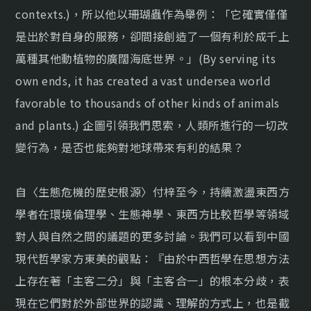
contexts.)，所以他以珊瑚蟲作為舉例：「它確實僅僅
是出於對自身的服務，卻間接創造了一個有利於成千上
萬種其他動植物的廣闊海底世界。」(By serving its
own ends, it has created a vast undersea world
favorable to thousands of other kinds of animals
and plants.) 企圖引領我們思索，人類所進行的一切改
變行為，是否也能夠對地球帶來有利的結果？
自〈生態危機的歷史根源〉付梓至今，持續激盪東西方
學者在環境倫理學、生態神學、東西方比較哲學等領域
對人與自然之間的議題的更多討論。我們可以看到中國
現代哲學家方東美的觀點：『由於中西哲學在思想方法
上存在著「主客二分」與「主客合一」的根本分歧，表
現在它們對於外部世界的認識、理解的方式上，也是截