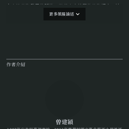
文人性藝術發展的脈絡、當代東方美學的藝術語言，追
更多策展論述
求東方哲學審美視野的新詮釋，在爬梳精神與內涵的過
程中，「永續」儼然是為一跨越時空的嚴肅命題，它關
乎歷代文士前仆後繼的治世理念，並在當代以不同的面
貌，重新叩問人類處世的核心思維。2015年，聯合國發
表「永續發展目標」(Sustainable Development
Goals，簡稱SDGs)，提出17項具體的目標並進一步隨
作者介紹
附169項指標，旨在引領全球以永續為根本的發展指導
方針。SDGs涵蓋環境保護、經濟成長、社會進步三大面
向，不僅僅關注生態層面，同時也對消除貧窮與飢餓、
性別平權、受教權等提出明確的方向，以實現對未來世
代的道德責任。
曾建穎
異雲書屋與a-space network期望透過本次《共生 —