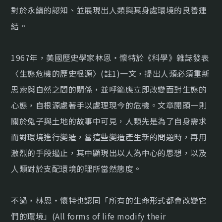
對於永續的認知、並展現出人類與其身處環境的良善連
結。
1967年，美國歷史學家林恩・懷特於《科學》雜誌發表
〈生態危機的歷史根源〉(註1)一文，提出人類必須重新
思索與自然之間的關係，並呼籲應立即改變面對生態的
心態，自根源處著手以處理現今的危機。文章開頭一則
關於兔子與土地的故事中可見，人類先是為了自身需求
而對環境進行變造，當這些變造產生新的問題時，再用
激烈的手段遏止，其中顯現出以人為中心的思想，以及
人類對於支配環境的理所當然態度。
不過，林恩・懷特也認同「所有的生命形式都會改變它
們的環境」(All forms of life modify their