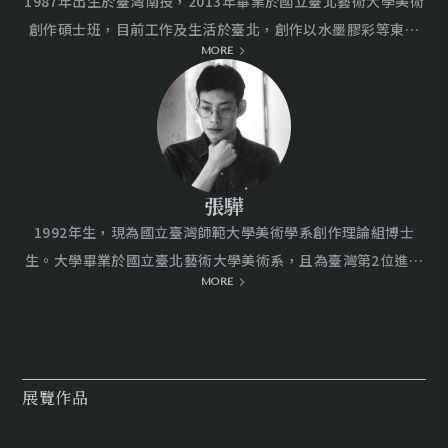
1987年出生於臺灣南投，2013年畢業於國立臺北藝術大學美術
Seed 2.0 跨國巡迴永續藝術展》，策劃展出來自4個國
創作碩士班，目前工作及生活於臺北，創作以水墨膠彩等東方
家共8位藝術家的創作，經由他們的藝術表現形態，來
MORE
媒材繪畫與陶瓷雕塑為主。曾獲亞洲文化協會(ACC)2017獎助
展現或回應關於SDGs永續發展指標中的議題；此外，本
計畫，2015文化部MIT新人推薦特區展。
次巡展之台灣站，亦企圖藉由策展以傳達東方美學結合
永續藍圖的理想狀態，期望引發觀眾對永續概念產生更
多思考與未來想像。
張驊
1992年生，現為國立臺灣師範大學美術學系創作理論組博士
註1：Lynn White (1967). The Historical Roots of
生。大學畢業於國立臺北藝術大學美術系，且為臺灣第2位進入
Our Ecological Crisis. Science, 155, 1203-1207.
MORE
英國查爾斯王子傳統藝術學院（The Prince’s Foundation
註2：李安澤（2020）。比較哲學視域下的 天道、人性
School of Traditional Arts）並取得碩士學位的藝術家。​作
和自然——方東美天人關係思想探賾。文化中國，第一
品於2019年獲英國查爾斯王子殿下收藏於鄧弗里斯故居（The
Ｏ五期，29-35。
Dumfries House）、英國查爾斯王子傳統藝術學院（PFSTA）
展覽作品
典藏，並於同年與大英博物館（British Museum）協作伊斯蘭
展廳的幾何木質花窗。​2023年，「浮動景緻系列」作品獲
－