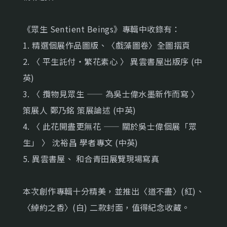
《眾生 Sentient Beings》專輯中收錄有：
1. 精選個展作品圖版、〈戲藻圖卷〉全圖摺頁
2. 〈 平生託付・繁花素心 〉 異雲書屋出版序 (中
英)
3. 〈 攬物見眾生 —— 為吳士偉水墨新作而寫 〉
策展人 鄭乃銘 策展論述 (中英)
4. 〈 此花開盡更無花 —— 關於吳士偉個展「眾
生」 〉 沈裕昌 學者專文 (中英)
5. 異雲書屋、 和合青田展覽現場寫真
本次創作專輯十分精美，並推出〈道不盡〉(紅)、
〈綽約之香〉(白) 二款封面，值得紀念收藏。