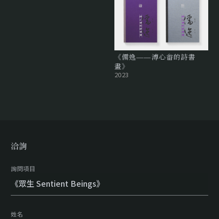
《儒逸——溥心畬的詩書
畫》
2023
洽詢
詢問項目
姓名