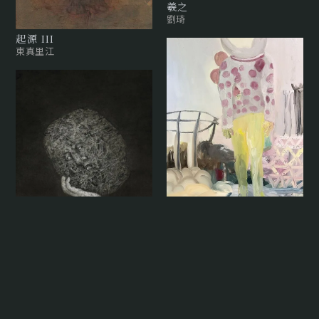
羲之
劉琦
起源 III
東真里江
屬於遊樂場的孩子
Playground Children
常陵
夜行物 X Nocturnals X
顏妤庭