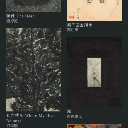
頭像 The Head
顏妤庭
漢代鎏金銅象
鄭在東
源
心之棲所 Where My Heart
東真里江
Belongs
柯偉國