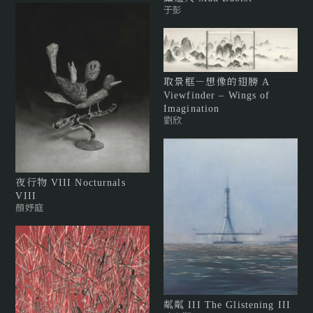
于彭
取景框－想像的翅膀 A
Viewfinder – Wings of
Imagination
劉欣
夜行物 VIII Nocturnals
VIII
顏妤庭
粼粼 III The Glistening III