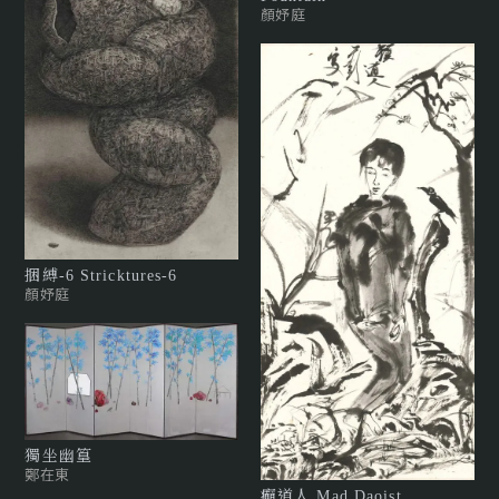
顏妤庭
捆縛-6 Stricktures-6
顏妤庭
獨坐幽篁
鄭在東
癲道人 Mad Daoist