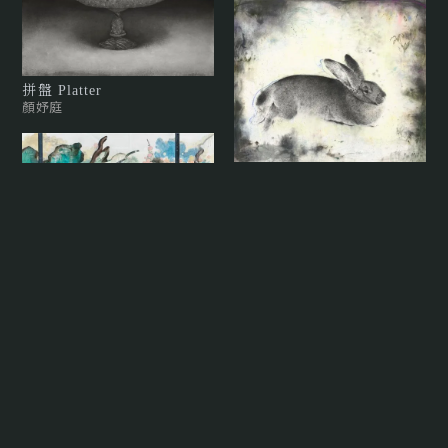
拼盤 Platter
顏妤庭
兔
梁兆熙
關山 02 Guanshan 02
張驊