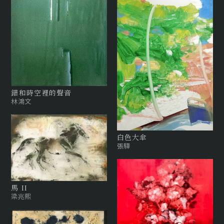
錯和時空裡的聲音
林鴻文
白色大傘
張驊
馬 II
梁兆熙