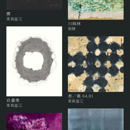
彈
東真里江
川與林
張驊
表／裏 04,01
東真里江
自畫像
東真里江