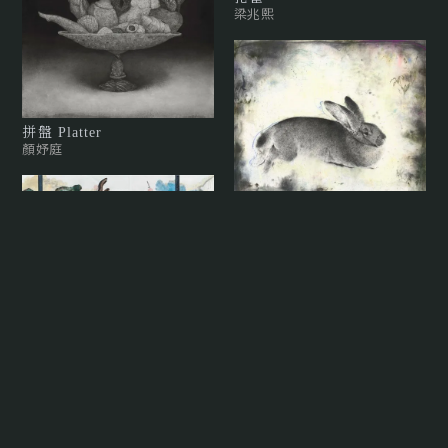
梁兆熙
拼盤 Platter
顏妤庭
兔
梁兆熙
關山 02 Guanshan 02
張驊