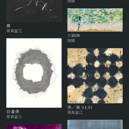
張驊
彈
東真里江
川與林
張驊
表／裏 04,01
東真里江
自畫像
東真里江