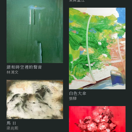
錯和時空裡的聲音
林鴻文
白色大傘
張驊
馬 II
梁兆熙