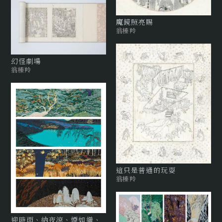
魔鏡照亮賜
翁榛羚
幻怪劇場
翁榛羚
這只是普通的玩耍
翁榛羚
迎時雨、納夜涼、煙如織、