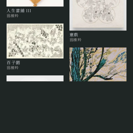
人生當鋪 III
翁榛羚
童戲
翁榛羚
百子圖
翁榛羚
金字塔遊戲