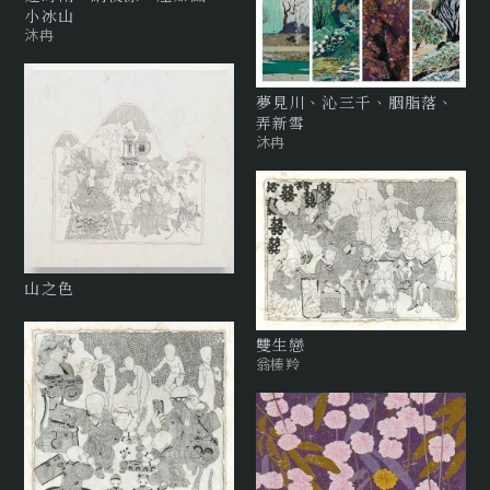
小冰山
沐冉
夢見川、沁三千、胭脂落、
弄新雪
沐冉
山之色
雙生戀
翁榛羚