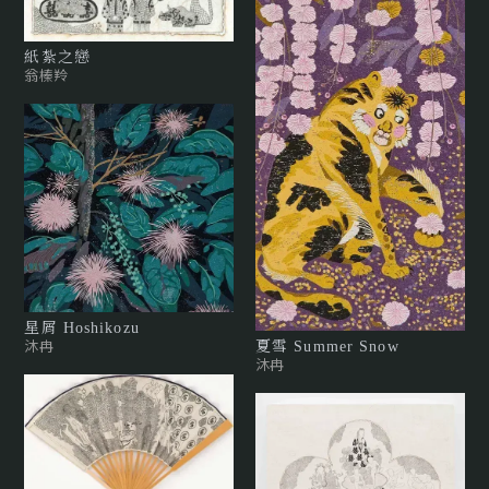
紙紮之戀
翁榛羚
星屑 Hoshikozu
沐冉
夏雪 Summer Snow
沐冉