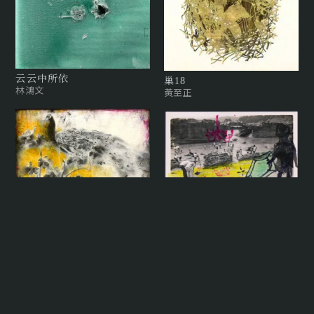
云云中所依
巢18
林鴻文
黃至正
假性自大 — 黃金夢 Pseudo-
arrogance: The Golden
Dream
常陵
貓・孔雀 Cat and Peacock
梁兆熙