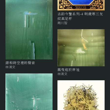
古韵今鑒系列-4 明歲寒三友
紋高足杯
周川智
錯和時空裡的聲音
林鴻文
風曳迤於岸祉
林鴻文