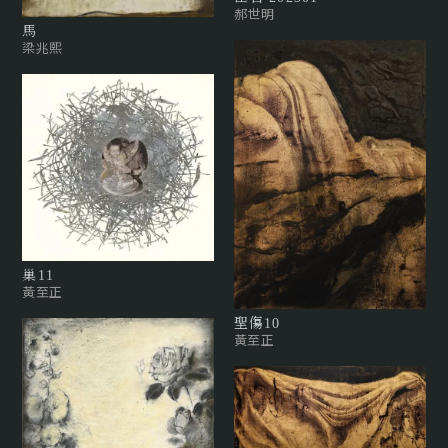
郝世明
馬
梁兆熙
巢11
黃至正
聖傷10
黃至正