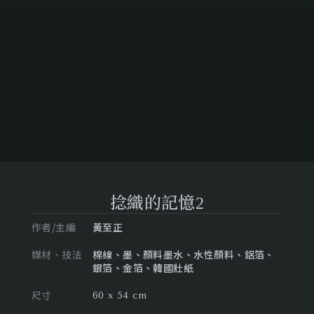
捻織的記憶2
作者/主編
黃至正
媒材、技法
棉線、墨、顏料墨水、水性顏料、鋁箔、
銀箔、金箔、韓國壯紙
尺寸
60 x 54 cm