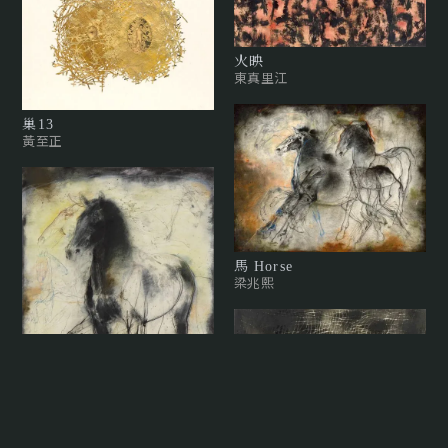
火映
東真里江
巢13
黃至正
馬 Horse
梁兆熙