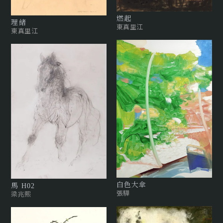
燃起
理緒
東真里江
東真里江
白色大傘
馬 H02
張驊
梁兆熙