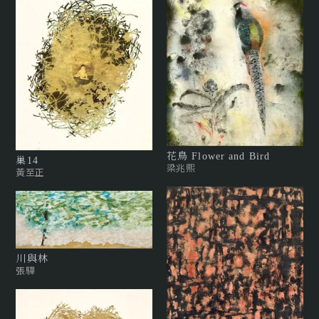
花鳥 Flower and Bird
巢14
梁兆熙
黃至正
川與林
張驊