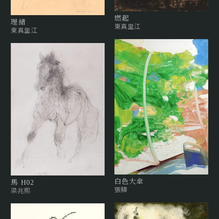
燃起
理緒
東真里江
東真里江
白色大傘
馬 H02
張驊
梁兆熙