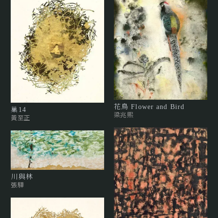
花鳥 Flower and Bird
巢14
梁兆熙
黃至正
川與林
張驊