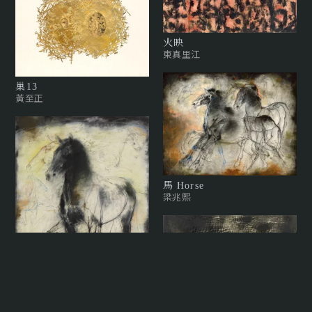
火映
東真里江
巢13
黃至正
馬 Horse
梁兆熙