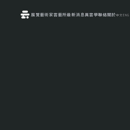
展覽
藝術家
雲藝所
最新消息
異雲學
聯絡
關於
中文
ENG