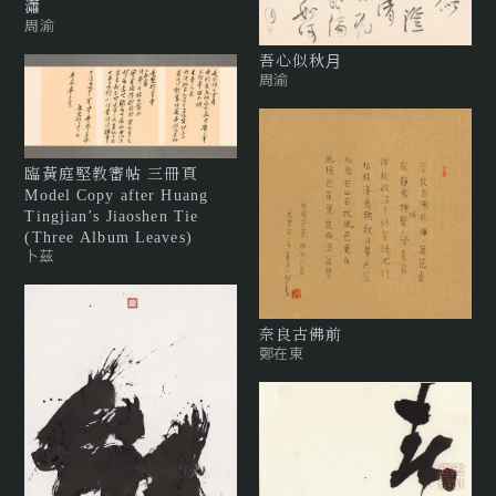
瀟
周渝
吾⼼似秋⽉
周渝
臨黃庭堅教審帖 三冊頁
Model Copy after Huang
Tingjian’s Jiaoshen Tie
(Three Album Leaves)
卜茲
奈良古佛前
鄭在東