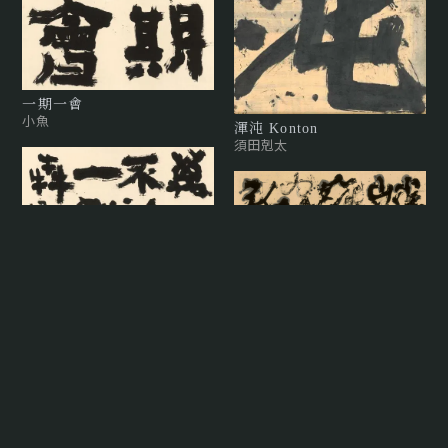
一期一會
小魚
渾沌 Konton
須田剋太
萬山不許一谿奔
小魚
臥春風
卜茲