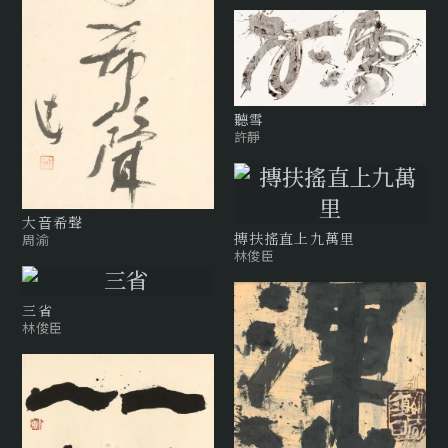
聽雪
許靜
⼤⾳希聲
周渝
摶扶搖直上九萬里
林俊臣
三省
林俊臣