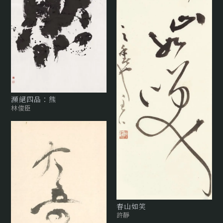
瀕絕四品：熊
林俊臣
春山如笑
許靜