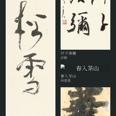
芥子須彌
許靜
春入茶山
林俊臣