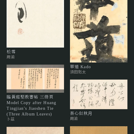
松雪
周渝
華道 Kado
須田剋太
臨黃庭堅教審帖 三冊頁
Model Copy after Huang
Tingjian’s Jiaoshen Tie
吾⼼似秋⽉
(Three Album Leaves)
周渝
卜茲