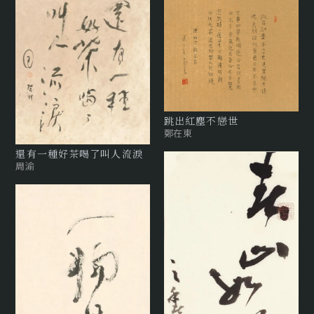
跳出紅塵不戀世
鄭在東
還有⼀種好茶喝了叫⼈流淚
周渝