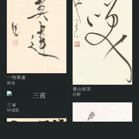
⼀物莫違
周渝
春山如笑
許靜
三省
林俊臣