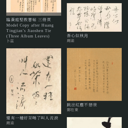
臨黃庭堅教審帖 三冊頁
Model Copy after Huang
Tingjian’s Jiaoshen Tie
吾⼼似秋⽉
(Three Album Leaves)
周渝
卜茲
跳出紅塵不戀世
鄭在東
還有⼀種好茶喝了叫⼈流淚
周渝