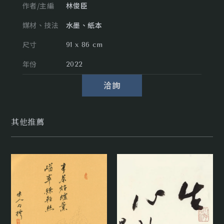
作者/主編
林俊臣
媒材、技法
水墨、紙本
尺寸
91 x 86 cm
年份
2022
洽詢
其他推薦