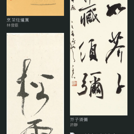
烹茶炷爐薰
林俊臣
芥子須彌
許靜