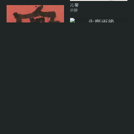
沁馨
許靜
北齋雨後
林俊臣
實
小魚
渾沌 Konton