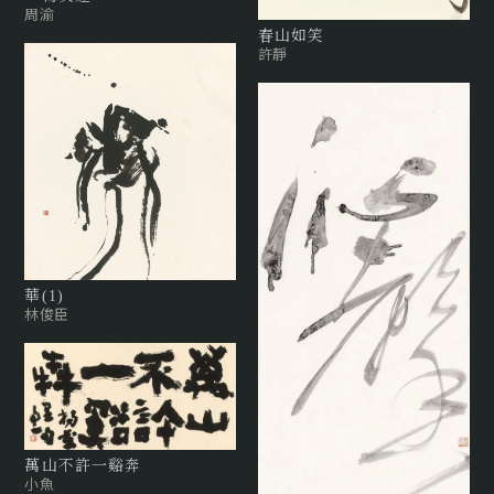
周渝
春山如笑
許靜
華(1)
林俊臣
萬山不許一谿奔
小魚