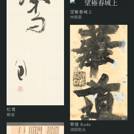
望極春城上
林俊臣
松雪
周渝
華道 Kado
須田剋太