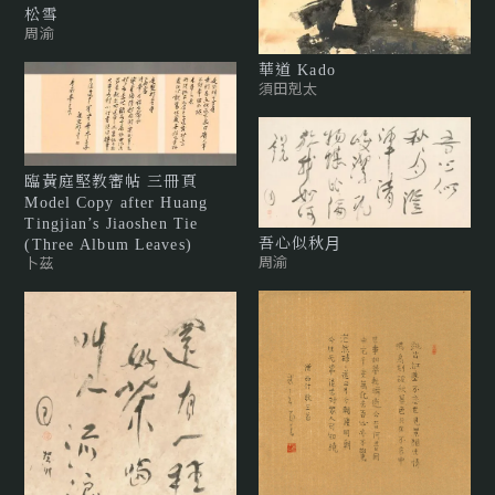
松雪
周渝
華道 Kado
須田剋太
臨黃庭堅教審帖 三冊頁
Model Copy after Huang
Tingjian’s Jiaoshen Tie
吾⼼似秋⽉
(Three Album Leaves)
周渝
卜茲