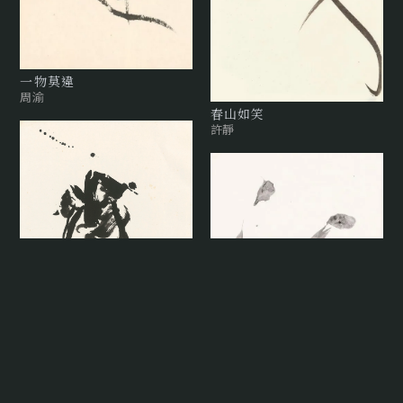
⼀物莫違
周渝
春山如笑
許靜
華(1)
林俊臣