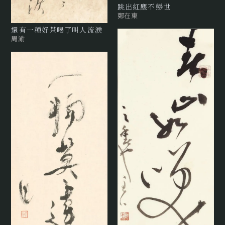
跳出紅塵不戀世
鄭在東
還有⼀種好茶喝了叫⼈流淚
周渝