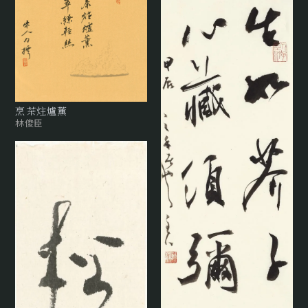
烹茶炷爐薰
林俊臣