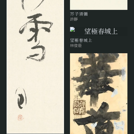
芥子須彌
許靜
望極春城上
林俊臣