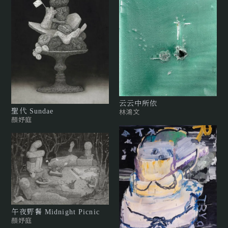
云云中所依
林鴻文
聖代 Sundae
顏妤庭
午夜野餐 Midnight Picnic
顏妤庭