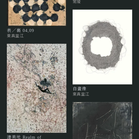
常陵
表／裏 04,09
東真里江
自畫像
東真里江
淒美地 Realm of