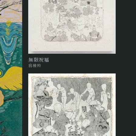
無限祝褔
翁榛羚