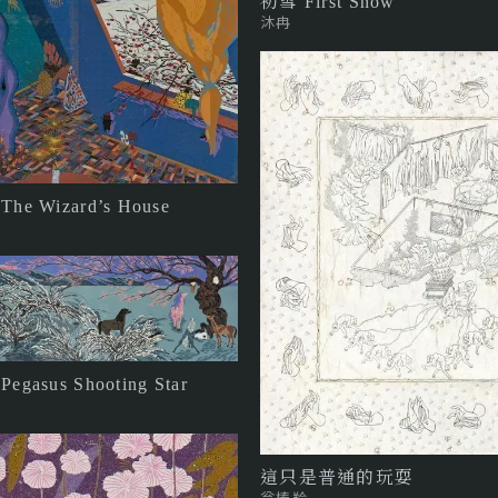
初雪 First Snow
沐冉
e Wizard’s House
gasus Shooting Star
這只是普通的玩耍
翁榛羚