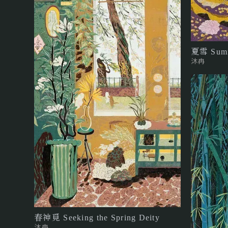
夏雪 Sum
沐冉
春神覓 Seeking the Spring Deity
沐冉