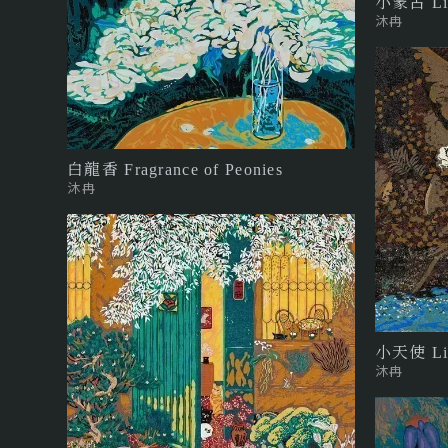
小蒙古 Litt
沐冉
白龍香 Fragrance of Peonies
沐冉
小天使 Lit
沐冉