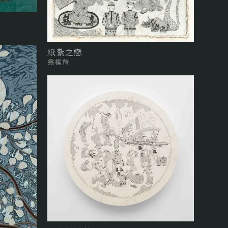
紙紮之戀
翁榛羚