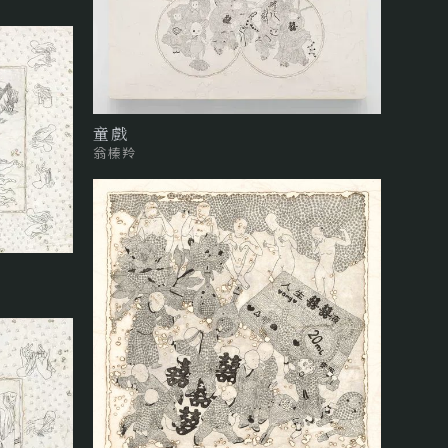
童戲
翁榛羚