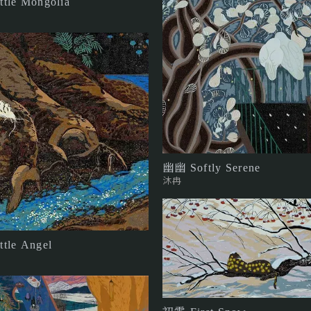
le Mongolia
幽幽 Softly Serene
沐冉
tle Angel