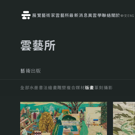
展覽
藝術家
雲藝所
最新消息
異雲學
聯絡
關於
中文
ENG
雲藝所
藝術
出版
全部
水墨
書法
繪畫
雕塑
複合媒材
版畫
篆刻
攝影