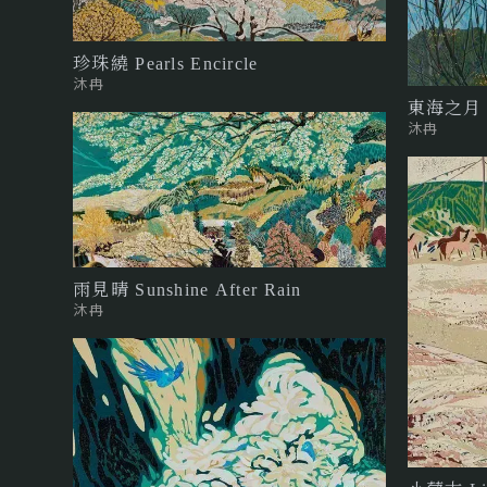
珍珠繞 Pearls Encircle
沐冉
東海之月 Mo
沐冉
雨見晴 Sunshine After Rain
沐冉