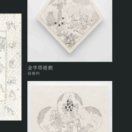
金字塔遊戲
翁榛羚