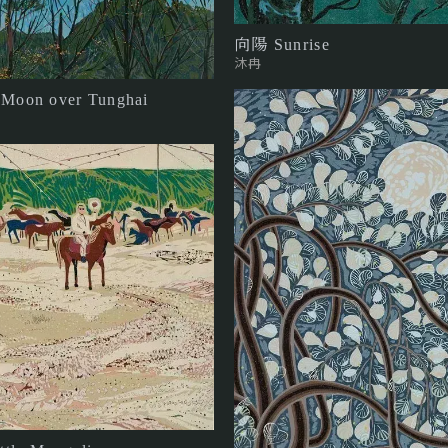
向陽 Sunrise
沐冉
on over Tunghai