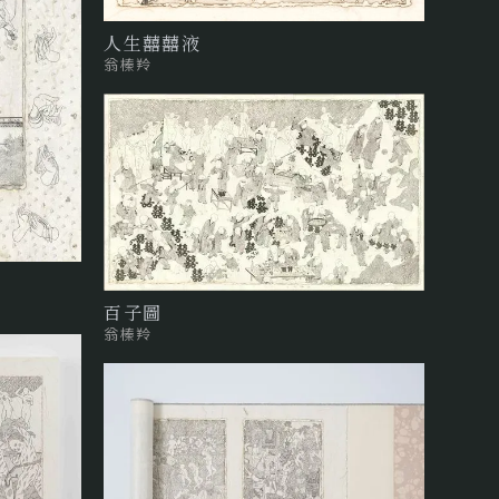
人生囍囍液
翁榛羚
百子圖
翁榛羚