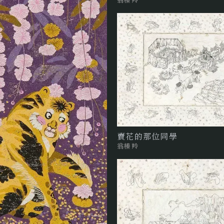
賣花的那位同學
翁榛羚