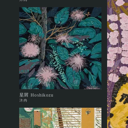
星屑 Hoshikozu
沐冉