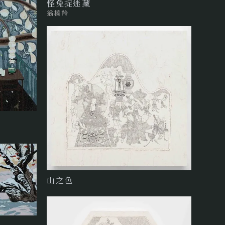
怪兔捉迷藏
翁榛羚
山之色