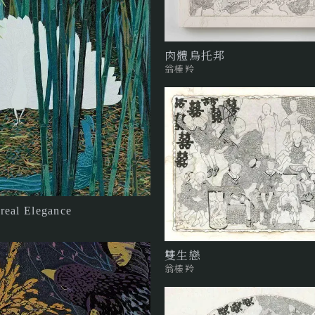
肉體烏托邦
翁榛羚
eal Elegance
雙生戀
翁榛羚