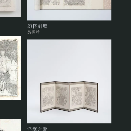
幻怪劇場
翁榛羚
怪誕之愛