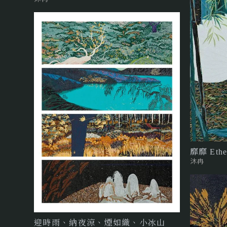
靡靡 Ether
沐冉
迎時雨、納夜涼、煙如織、小冰山