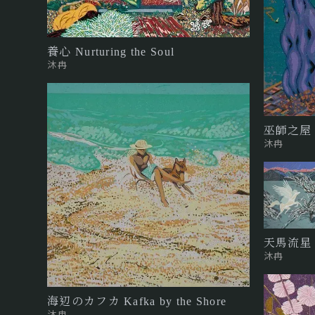
養心 Nurturing the Soul
沐冉
巫師之屋 Th
沐冉
天馬流星 Pe
沐冉
海辺のカフカ Kafka by the Shore
沐冉