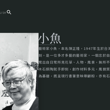
LISH
小魚
藝術家小魚，本名陳正隆，1947年生於
刻，是一位多才多藝的藝術家。一個忠於
常出自日常所見花草、人物、風景，無所
木石銅陶就手即刻，創作材料多元，風貌
為基礎，既呈現行書筆意映帶顧盼，亦有