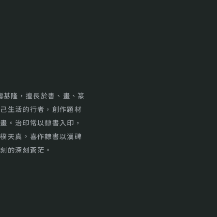
台灣基隆，擅長於書、畫、篆
自己生活的行者，創作題材
不畫。治印常以隸書入印，
質樸天真。喜作隸書以漢碑
石刻的深刻蒼茫。