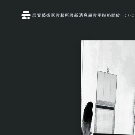
展覽
藝術家
雲藝所
最新消息
異雲學
聯絡
關於
中文
ENG