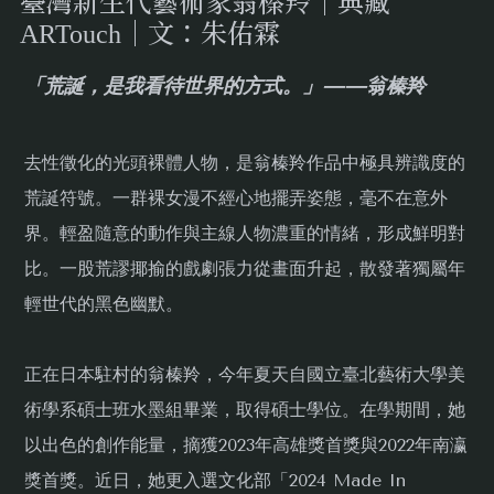
臺灣新生代藝術家翁榛羚｜典藏
ARTouch｜文：朱佑霖
「荒誕，是我看待世界的方式。」——翁榛羚
去性徵化的光頭裸體人物，是翁榛羚作品中極具辨識度的
荒誕符號。一群裸女漫不經心地擺弄姿態，毫不在意外
界。輕盈隨意的動作與主線人物濃重的情緒，形成鮮明對
比。一股荒謬揶揄的戲劇張力從畫面升起，散發著獨屬年
輕世代的黑色幽默。
正在日本駐村的翁榛羚，今年夏天自國立臺北藝術大學美
術學系碩士班水墨組畢業，取得碩士學位。在學期間，她
以出色的創作能量，摘獲2023年高雄獎首獎與2022年南瀛
獎首獎。近日，她更入選文化部「2024 Made In