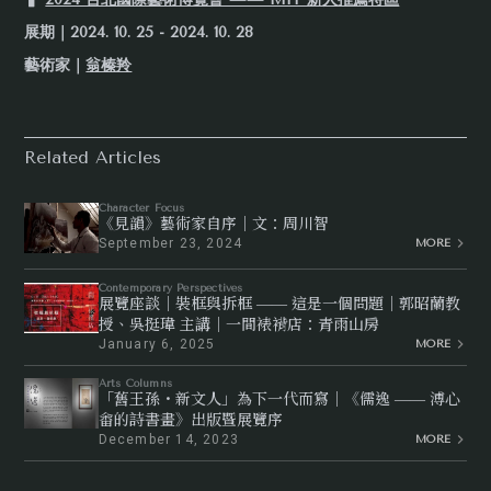
展期｜2024. 10. 25 - 2024. 10. 28
藝術家｜
翁榛羚
Related Articles
Character Focus
《見韻》藝術家自序｜文：周川智
September 23, 2024
MORE
Contemporary Perspectives
展覽座談｜裝框與拆框 —— 這是一個問題｜郭昭蘭教
授、吳挺瑋 主講｜一間裱褙店：青雨山房
January 6, 2025
MORE
Arts Columns
「舊王孫・新文人」為下一代而寫｜《儒逸 —— 溥心
畬的詩書畫》出版暨展覽序
December 14, 2023
MORE