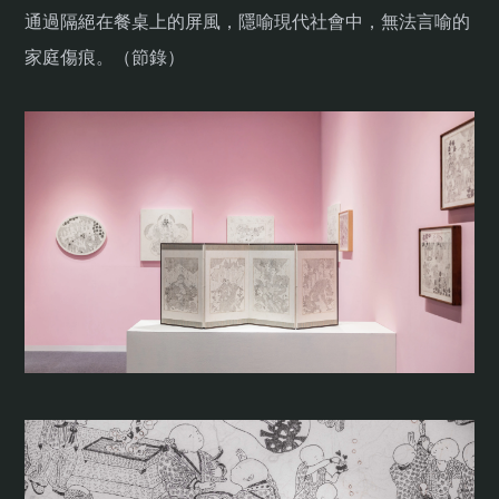
通過隔絕在餐桌上的屏風，隱喻現代社會中，無法言喻的
家庭傷痕。（節錄）