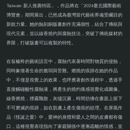
Taiwan 新人推薦特區」，作品將在「2024臺北國際藝術
博覽會」期間展出，已然成為臺灣當代藝術界備受矚目的
新銳力量。她的蝕刻銅版畫創作充滿個性，結合了傳統與
現代元素，並以線香燒灼與腐蝕技法，突破了傳統媒材的
界限，打破版畫可以複製的特性。
在翁榛羚的藝術語言中，腐蝕代表著時間對物質的侵蝕，
同時象徵著生命的脆弱與苦難。燃燒的痕跡在她的作品
中，不僅是視覺上的效果，也呼應著創作過程中，透過手
直接觸碰酸性腐蝕液，將產生的燒灼痛感視覺化成圖像。
線香燃燒，煙霧飄散，灰燼沉澱，時間彷彿在畫面上留下
不可磨滅的痕跡，如在肌膚上產生傷痕的紋理。在屏風作
品《怪誕之愛》中，愛神的身體和愛人之間的皮膚都有傷
口，這種視覺表現指向了家庭關係中逐漸疏離的情感，並