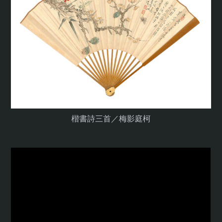
楷書詩三首／梅影庭柯