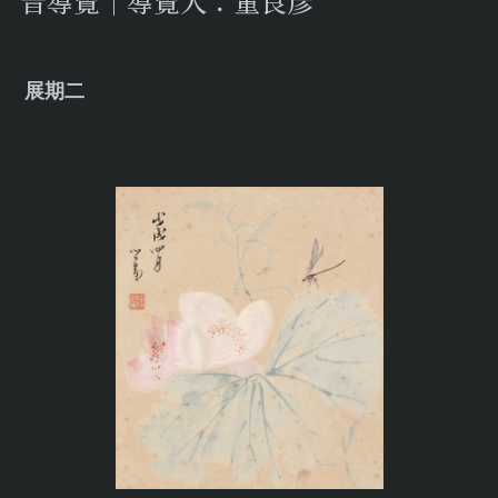
音導覽｜導覽人：董良彥
展期二