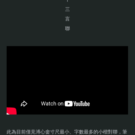
三
言
聯
此為目前僅見溥心畬寸尺最小、字數最多的小楷對聯，筆