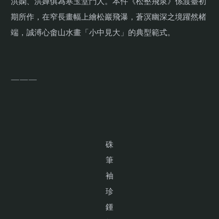
洪嫻、洪嬋俱為寒玉堂門人。本件《松壑飛泉》係渡臺初
期所作，在窄長畫幅上繪松巖飛瀑，蒼溟幽深之境躍然楮
端，誠溥心畬山水畫「小中見大」的典型範式。
———
硃
筆
袖
珍
鍾