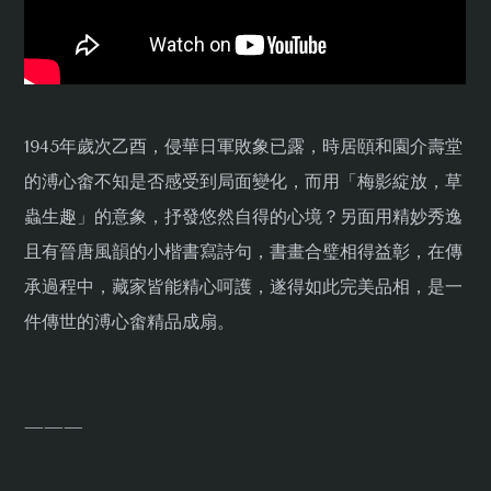
1945年歲次乙酉，侵華日軍敗象已露，時居頤和園介壽堂
的溥心畬不知是否感受到局面變化，而用「梅影綻放，草
蟲生趣」的意象，抒發悠然自得的心境？另面用精妙秀逸
且有晉唐風韻的小楷書寫詩句，書畫合璧相得益彰，在傳
承過程中，藏家皆能精心呵護，遂得如此完美品相，是一
件傳世的溥心畬精品成扇。
———