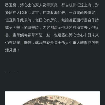
己丑夏，溥心畬偕家人及章宗堯一行自杭州抵達上海，對
於留在大陸返回北京，抑或渡海他去，一時間尚未決定，
但直到作此扇時，似已心有所向。無論從正面行書自作詩
或另面畫上的題畫詩，內容都暗示他終將渡海東去，但從
書、畫筆觸略顯草率這一點，也透露出溥心畬心中對未來
仍有疑慮、擔憂，此扇無疑是舊王孫人生重大轉捩點的鮮
活見證！
———