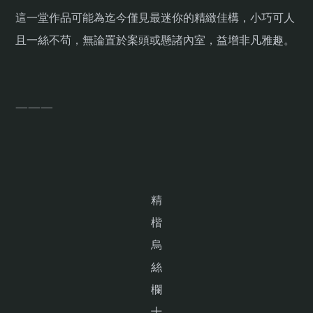
這一堂作品可能為迄今僅見最迷你的精緻佳構，小巧可人
且一絲不苟，無論置於案頭或懸諸內室，益增非凡雅趣。
———
精
楷
烏
絲
欄
十