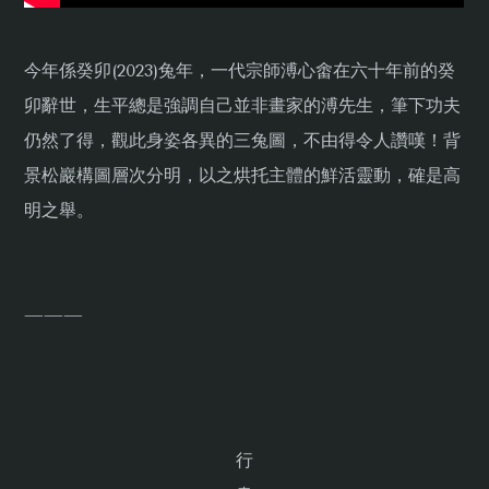
今年係癸卯(2023)兔年，一代宗師溥心畬在六十年前的癸
卯辭世，生平總是強調自己並非畫家的溥先生，筆下功夫
仍然了得，觀此身姿各異的三兔圖，不由得令人讚嘆！背
景松巖構圖層次分明，以之烘托主體的鮮活靈動，確是高
明之舉。
———
行