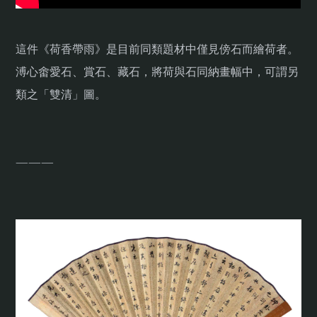
這件《荷香帶雨》是目前同類題材中僅見傍石而繪荷者。
溥心畬愛石、賞石、藏石，將荷與石同納畫幅中，可謂另
類之「雙清」圖。
———