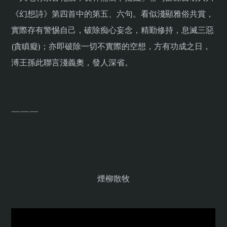
《幻想詩》第四首中的第五、六句。看似淺顯雅俗共賞，
實際存有警惕自己，破除痴心妄念，精勤修持，息滅三惡
(貪瞋癡)；亦即破除一切不實際的空想，方有功成之日，
溥王孫此聯言淺義奧，發人深省。
———
煙柳散牧