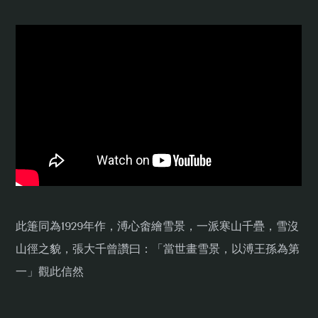
此箑同為1929年作，溥心畬繪雪景，一派寒山千疊，雪沒
山徑之貌，張大千曾讚曰：「當世畫雪景，以溥王孫為第
一」觀此信然