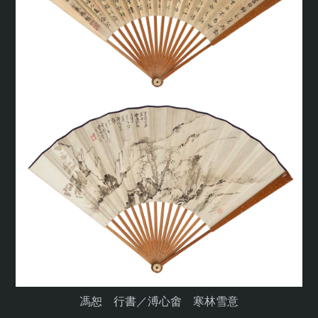
馮恕 行書／溥心畬 寒林雪意