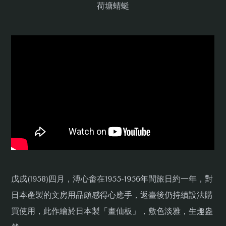
荷塘蜻蜓
戊戌(1958)四月，溥心畬在1955-1956年間旅日約一年，對
日本產製的文房用品頗感得心應手，返臺後仍持續設法購
買使用，此作繪於日本製「畫仙板」，敷色淡雅，生趣盎