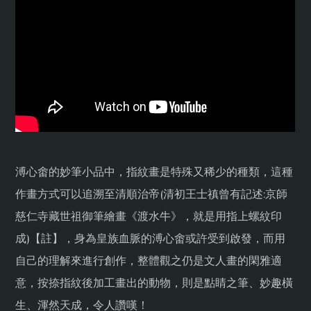
溥心畬的妙筆小品中，指紋畫是特殊又稀少的種類，這種
作畫方式可以追溯至清順治帝(清初王士禛曾有記述:京師
慈仁寺藏世祖御筆繪畫《渡水牛》，就是用指上螺紋印
成)【註】，身為皇族血脈的溥心畬或許受到啟發，而用
自己的理解來進行創作，整體觀之仍是文人畫的閑雅適
意，按捺指紋後加工畫出的動物，則是點睛之筆、妙趣橫
生、渾然天成，令人讚嘆！