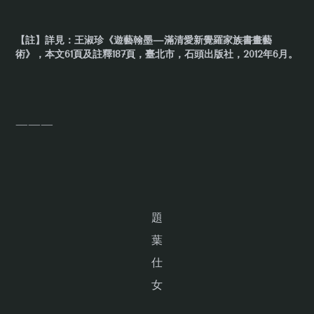
【註】詳見：王淑珍《遊藝翰墨—滿清愛新覺羅家族書畫藝
術》，本文61頁及註釋187頁，臺北市，石頭出版社，2012年6月。
———
題
葉
仕
女