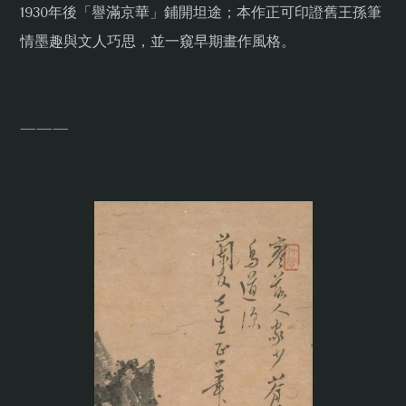
1930年後「譽滿京華」鋪開坦途；本作正可印證舊王孫筆
情墨趣與文人巧思，並一窺早期畫作風格。
———