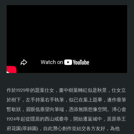
作於1929年的題葉仕女，畫中樹葉轉紅似是秋景，仕女立
於樹下，左手持葉右手執筆，似已在葉上題畢，遂作垂筆
暫歇狀，眉眼低垂望向筆端，憑添無限想像空間。溥心畬
1924年起從隱居的西山戒臺寺，開始遷返城中，居原恭王
府花園(萃錦園)，自此潛心創作並結交各方友好，為他