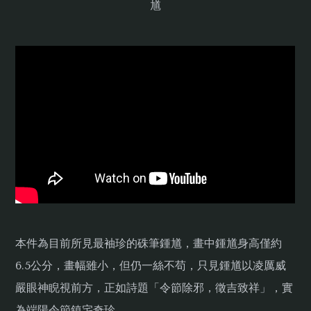
馗
本件為目前所見最袖珍的硃筆鍾馗，畫中鍾馗身高僅約
6.5公分，畫幅雖小，但仍一絲不苟，只見鍾馗以凌厲威
嚴眼神睨視前方，正如詩題「令節除邪，徵吉致祥」，實
為端陽令節鎮宅奇珍。