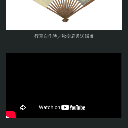
行草自作詩／秋樹扁舟送歸雁