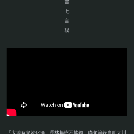
書
七
言
聯
「大地有泉皆化酒，長林無樹不搖錢」聯句節錄自胡大川