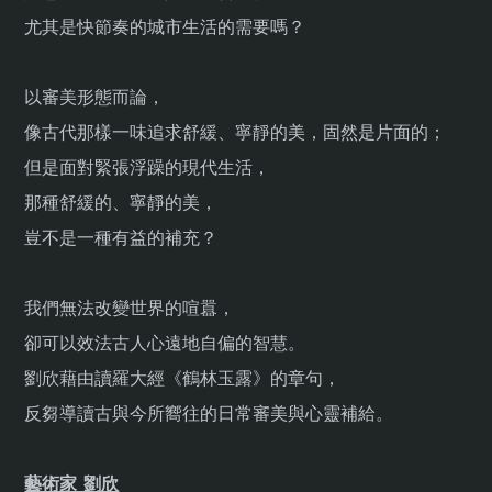
尤其是快節奏的城市生活的需要嗎？
以審美形態而論，
像古代那樣一味追求舒緩、寧靜的美，固然是片面的；
但是面對緊張浮躁的現代生活，
那種舒緩的、寧靜的美，
豈不是一種有益的補充？
我們無法改變世界的喧囂，
卻可以效法古人心遠地自偏的智慧。
劉欣藉由讀羅大經《鶴林玉露》的章句，
反芻導讀古與今所嚮往的日常審美與心靈補給。
藝術家 劉欣