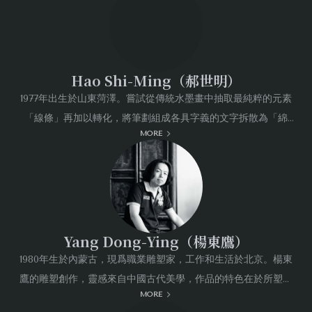
作之精神所在。早期的「墨點樹」，是以最純粹之墨點，來記錄
時間被壓縮的質地，試以最簡單的元素探究水墨之形、質關係。
2018年開始進行的「共生之蕐」系列，則將樹與花卉為主的造形
元素，運用白描勾勒成一種異體共生的類植物形態，來指涉隱藏
Hao Shi-Ming（郝世明）
於表象下生存的衝突與矛盾。源自上山觀雨看樹之經驗，於2022
1977年出生於山東菏澤。嘗試從傳統水墨畫中抽取最純粹的元素
年開始發展的「雨樹」系列，藉由「水破墨」的偶發與不可預
「線條」再加以轉化，將筆劃組成各具字義的文字拆散為「綿
期，捕捉雨霧迷離之下的模糊不完全，來形塑可見之外的「隔」
MORE
線」，並蛻變為波浪形的起伏，風格獨一無二。作品曾展出於中
與「幻」的狀態。2025年的「森夜之境」系列，則是由逆日常的
國美術館、上海美術館、今日美術館、河北省博物館、上海多倫
深夜清醒，描寫黑夜不眠的心情變化，透過墨與色的層層堆疊，
現代美術館、武漢美術館。國際展覽包括於德國、法國、比利
述說那幽暗底下難以說清的時間感和溫柔。作品多次發表於臺北
時、英國、澳洲、韓國、新加坡和香港。
市立美術館、國立台灣美術館、高雄市立美術館、洪根深美術
館，曾赴香港、新加坡、韓國釜山、德國科隆等地參展。
Yang Dong-Ying（楊東鷹）
1980年生於內蒙古，現爲職業雕塑家，工作和生活於北京。楊東
鷹的雕塑創作，靈感來自中國古代美學，作品的特色在於所塑造
MORE
的「形」，是先以平面的方式表達，再利用堆疊塑造成三維的立