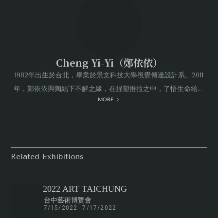
體空間，呈現不同層次的平面，營造出獨特的空間感與視覺效
果。作品風格為中式的審美趣味，結合古美術與當代設計思維，
呈現東方美學的視覺饗宴。
Cheng Yi-Yi（鄭依依）
1982年出生於台北，畢業於景文科技大學視覺傳達設計系。2011
年，鄭依依與陶結下不解之緣，在捏塑推拉之中，了悟生命給予
MORE
的滋養與智慧。歷經十年淬煉，她毅然決然告別職場，以更純然
的狀態投身藝術創作。作品「雲雲眾生」系列，藉由千變萬化的
雲朵姿態，呈現形色眾生相，展露瞬息湧現心頭的真實情感與生
命記憶。
Related Exhibitions
2022 ART TAICHUNG
台中藝術博覽會
7/15/2022
7/17/2022