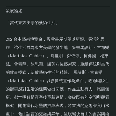
策展論述
「當代東方美學的藝術生活」
2021台中藝術博覽會，異雲書屋期望以新穎、靈活的思
維，讓生活成為東方美學的發生地，策畫馬諦斯・古布樂
（Matthias Gubler）、郝世明、鄭依依、柯偉國、楊東
鷹、曾泰翔、陳思穎、謝芳八位藝術家，重組傳統與當代
的敘事模式，綻放藝術生活的精髓。 馬諦斯・古布樂
（Matthias Gubler）以影像裝置作為媒介，透過幽默性
的衝突感對生活的樣態做出回應，作品生動有力，尾韻無
窮。郝世明解構漢字後重新建構，突破既有的空間與觀看
框架，開創當代水墨的抽象表現，將書法的意趣譜入山水
畫中，藉由語言的交融與昇華，呈現暢快自由的書寫與繪