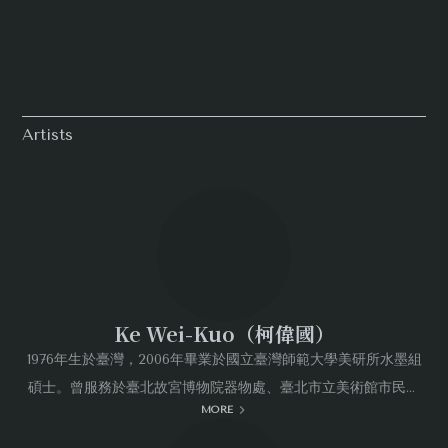
Artists
Ke Wei-Kuo（柯偉國）
1976年生於臺灣，2006年畢業於國立臺灣師範大學美研所水墨組
碩士。曾服務於臺北故宮博物院器物處、臺北市立美術館市民美
MORE
術講師，現專職書畫創作。一直是懷著感激和敬意走訪臺灣各地
老樹，欽佩老樹富有野性且頑強的形質，並奉此野性與自由為創