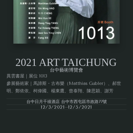
2021 ART TAICHUNG
台中藝術博覽會
異雲書屋｜展位 1013
參展藝術家｜馬諦斯・古布樂（Matthias Gubler）、郝世
明、鄭依依、柯偉國、楊東鷹、曾泰翔、陳思穎、謝芳
台中日月千禧酒店 台中市西屯區市政路77號
12/3/2021
12/5/2021