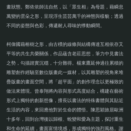
畫狀態。鄭依依師法自然，以「眾生相」為母題，藉瞬息
萬變的雲朵之形，呈現浮生芸芸萬千的神態與樣貌；透過
不同的姿態與色彩，傳遞耐人尋味的悸動瞬間。
柯偉國藉榕樹之形，由古樸的線條與結構傳達互相依存又
平等的共生共榮關係，作品蘊含老莊思想，筆力中見書法
之勢，勾描踏實沉穩，十分難得。楊東鷹延伸過往累積的
雕塑創作經驗至數位版畫此一媒材，以其雕塑的視角來堆
疊版畫的畫面空間，將「超平面」的創作理念以更極致的
做法來體現。曾泰翔將內容與形式高度結合，構建在藝術
形式上獨特的創新想像，擅長以書法的特殊書體與其貼近
生活的內容，來回應他對於生命的體悟。陳思穎旅居歐洲
十多年，回到台灣後以歸根、蛻變和愛為主題，探討重生
和生命的延續，畫面富情境感，形成獨特的強烈風格。謝