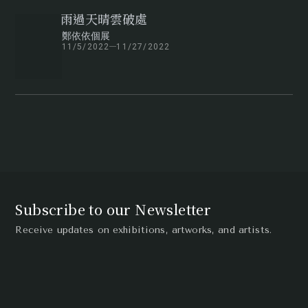
雨過天晴雲破處
鄭依依個展
11/5/2022
11/27/2022
Subscribe to our Newsletter
Receive updates on exhibitions, artworks, and artists.