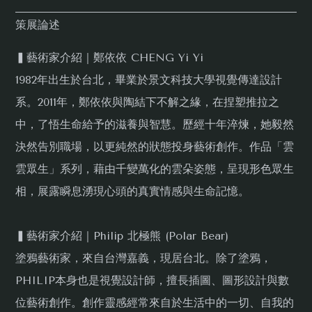
策展論述
▍藝術家介紹｜鄭依依 CHENG Yi Yi
1982年出生於台北，畢業於景文科技大學視覺傳達設計
系。2011年，鄭依依與陶結下不解之緣，在捏塑推拉之
中，了悟生命給予的滋養與智慧。歷經十年淬煉，她毅然
決然告別職場，以更純然的狀態投身藝術創作。作品「雲
雲眾生」系列，藉由千變萬化的雲朵姿態，呈現形色眾生
相，展露瞬息湧現心頭的真實情感與生命記憶。
▍藝術家介紹｜Philip 北極熊 (Polar Bear)
塗鴉藝術家，來自台灣嘉義，現居台北。除了塗鴉，
PHILIP本身也是視覺設計師，擅長插圖、圖形設計與數
位藝術創作。創作靈感經常來自於生活中的一切、自我的