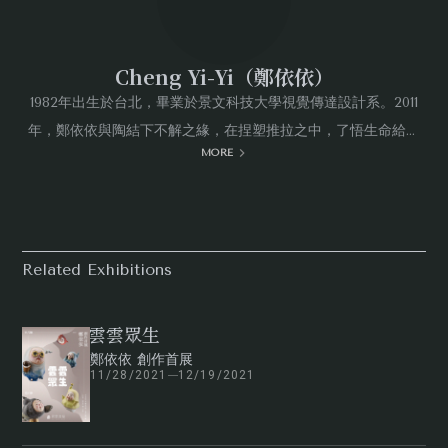
Cheng Yi-Yi（鄭依依）
1982年出生於台北，畢業於景文科技大學視覺傳達設計系。2011
年，鄭依依與陶結下不解之緣，在捏塑推拉之中，了悟生命給予
MORE
的滋養與智慧。歷經十年淬煉，她毅然決然告別職場，以更純然
的狀態投身藝術創作。作品「雲雲眾生」系列，藉由千變萬化的
雲朵姿態，呈現形色眾生相，展露瞬息湧現心頭的真實情感與生
命記憶。
Related Exhibitions
雲雲眾生
鄭依依 創作首展
11/28/2021
12/19/2021