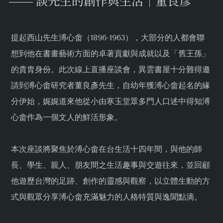
—— 談先生的創作與生活｜董良彥
提起西山先生溥心畬（1896-1963），大部分的人都會聯
想到他在書畫藝術方面的卓著貢獻與成就以及「舊王孫」
的貴胄身份。此次線上直播座談會，異雲書屋十分難得邀
請到溥心畬研究者董良彥先生，自幼年獲溥心畬起名的緣
分伊始，娓娓道來他從小由寒玉堂眾多門人口述中得知溥
心畬作為一個文人的鮮活形象。
本次座談將聚焦於溥心畬在台生活十四年間，與他的師
長、學生、親人、朋友間之生活趣事與交遊往來，並回顧
他遊歷台灣的足跡、創作的靈感與觀察，以立體生動的方
式與觀眾分享溥心畬充滿魅力的人格特質與逸聞點滴。